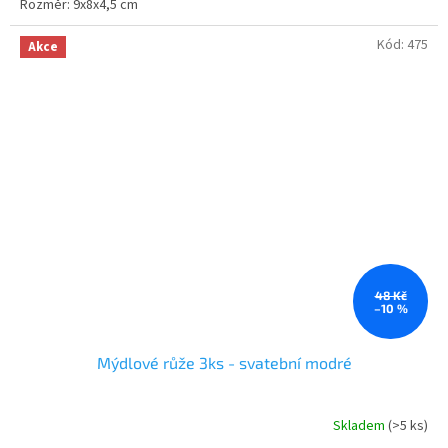
Rozměr: 9x8x4,5 cm
z
5
hvězdiček.
Kód:
475
Akce
48 Kč
–10 %
Mýdlové růže 3ks - svatební modré
Skladem
(>5 ks)
Průměrné
hodnocení