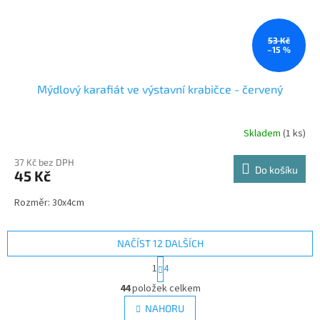
53 Kč
–15 %
Mýdlový karafiát ve výstavní krabičce - červený
Skladem
(1 ks)
37 Kč bez DPH
Do košíku
45 Kč
Rozměr: 30x4cm
NAČÍST 12 DALŠÍCH
S
1
4
t
O
r
44
položek celkem
v
á
l
NAHORU
n