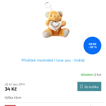
s
p
r
o
d
u
k
t
ů
49 Kč
–30 %
Přívěšek medvídek I love you - hnědý
Skladem
(2 ks)
28 Kč bez DPH
Do košíku
34 Kč
Výška 10cm