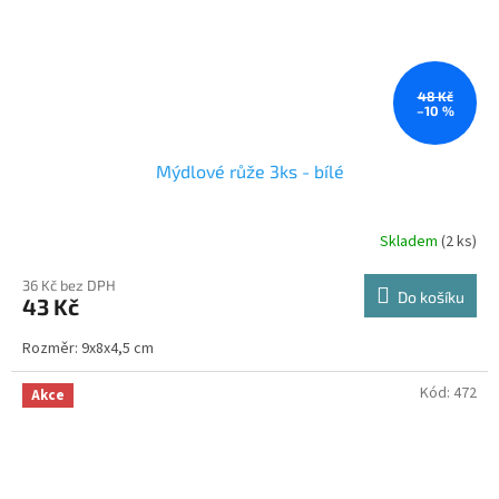
48 Kč
–10 %
Mýdlové růže 3ks - bílé
Skladem
(2 ks)
36 Kč bez DPH
Do košíku
43 Kč
Rozměr: 9x8x4,5 cm
Kód:
472
Akce