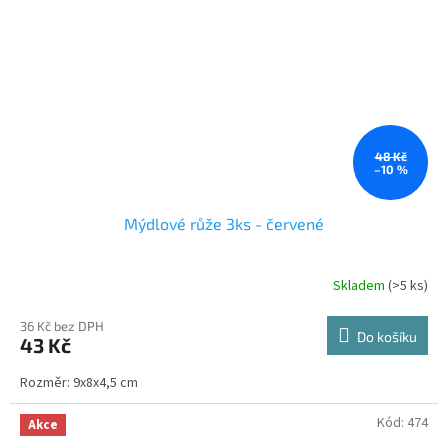
48 Kč
–10 %
Mýdlové růže 3ks - červené
Skladem
(>5 ks)
Průměrné
hodnocení
produktu
36 Kč bez DPH
Do košíku
43 Kč
je
4,4
Rozměr: 9x8x4,5 cm
z
5
hvězdiček.
Kód:
474
Akce