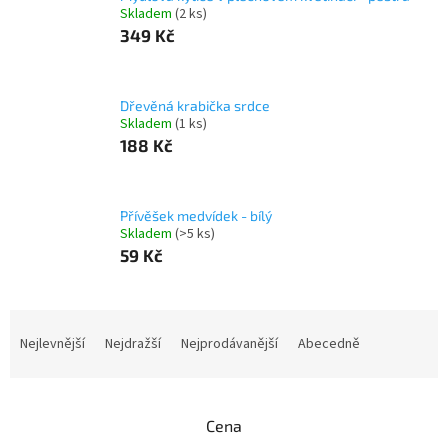
Skladem
(2 ks)
349 Kč
Dřevěná krabička srdce
Skladem
(1 ks)
188 Kč
Přívěšek medvídek - bílý
Skladem
(>5 ks)
59 Kč
Ř
a
Nejlevnější
Nejdražší
Nejprodávanější
Abecedně
z
e
n
Cena
í