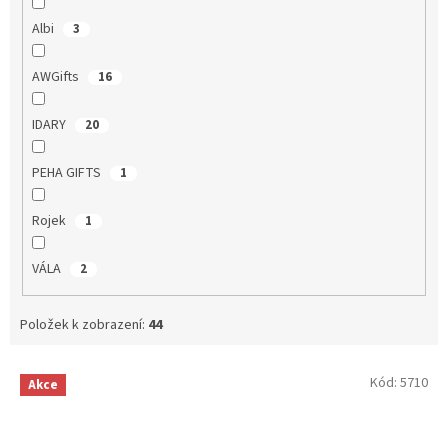
Albi
3
AWGifts
16
IDARY
20
PEHA GIFTS
1
Rojek
1
VÁLA
2
Položek k zobrazení:
44
V
Kód:
5710
Akce
ý
p
i