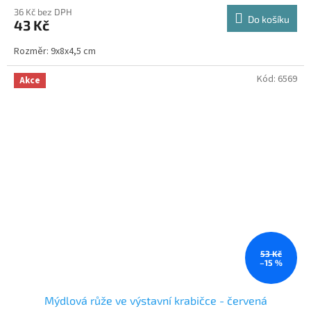
produktu
36 Kč bez DPH
Do košíku
43 Kč
je
4,8
Rozměr: 9x8x4,5 cm
z
5
hvězdiček.
Kód:
6569
Akce
53 Kč
–15 %
Mýdlová růže ve výstavní krabičce - červená