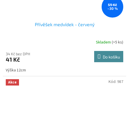
59 Kč
–30 %
Přívěšek medvídek - červený
Skladem
(>5 ks)
34 Kč bez DPH
Do košíku
41 Kč
Výška 12cm
Kód:
987
Akce