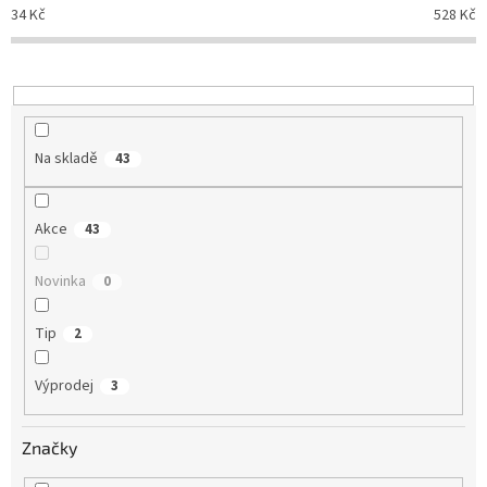
p
34
Kč
528
Kč
r
o
d
u
k
t
Na skladě
43
ů
Akce
43
Novinka
0
Tip
2
Výprodej
3
Značky