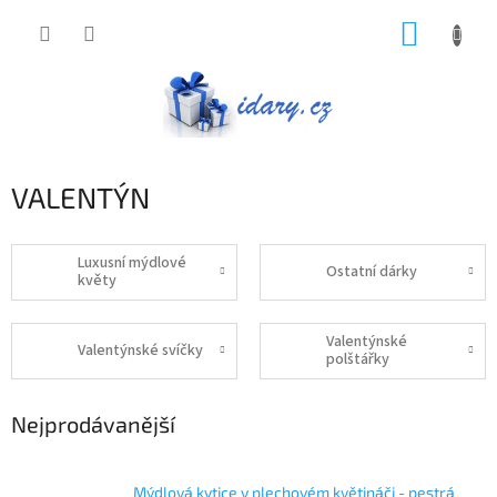
Přejít
NÁKUP
na
obsah
KOŠÍK
VALENTÝN
Luxusní mýdlové
Ostatní dárky
květy
Valentýnské
Valentýnské svíčky
polštářky
Nejprodávanější
Mýdlová kytice v plechovém květináči - pestrá