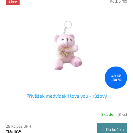
Kód:
5709
Akce
49 Kč
–30 %
Přívěšek medvídek I love you - růžový
Skladem
(3 ks)
28 Kč bez DPH
Do košíku
34 Kč