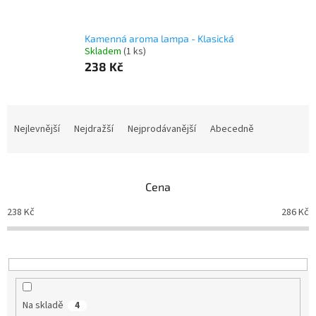
Kamenná aroma lampa - Klasická
Skladem
(1 ks)
238 Kč
Ř
a
Nejlevnější
Nejdražší
Nejprodávanější
Abecedně
z
e
n
Cena
í
p
238
Kč
286
Kč
r
o
d
u
k
t
Na skladě
4
ů