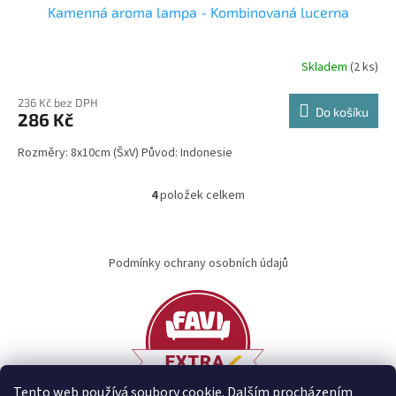
Kamenná aroma lampa - Kombinovaná lucerna
Skladem
(2 ks)
236 Kč bez DPH
Do košíku
286 Kč
Rozměry: 8x10cm (ŠxV) Původ: Indonesie
4
položek celkem
O
v
l
Z
á
á
Podmínky ochrany osobních údajů
d
p
a
a
c
t
í
í
p
r
v
k
Tento web používá soubory cookie. Dalším procházením