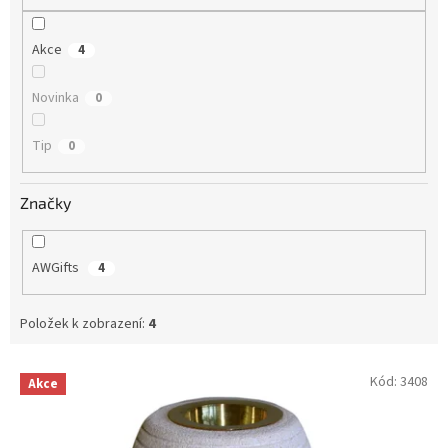
Akce
4
Novinka
0
Tip
0
Značky
AWGifts
4
Položek k zobrazení:
4
V
Kód:
3408
Akce
ý
p
i