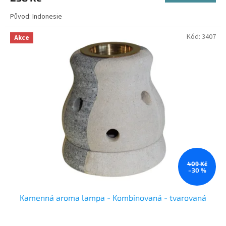
Původ: Indonesie
Kód:
3407
Akce
409 Kč
–30 %
Kamenná aroma lampa - Kombinovaná - tvarovaná