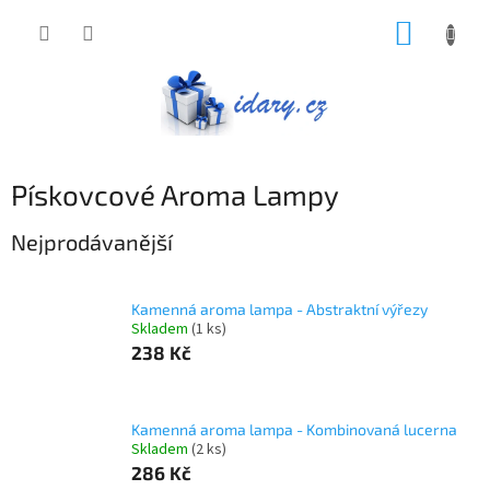
Přejít
NÁKUP
na
obsah
KOŠÍK
Pískovcové Aroma Lampy
Nejprodávanější
Kamenná aroma lampa - Abstraktní výřezy
Skladem
(1 ks)
238 Kč
Kamenná aroma lampa - Kombinovaná lucerna
Skladem
(2 ks)
286 Kč