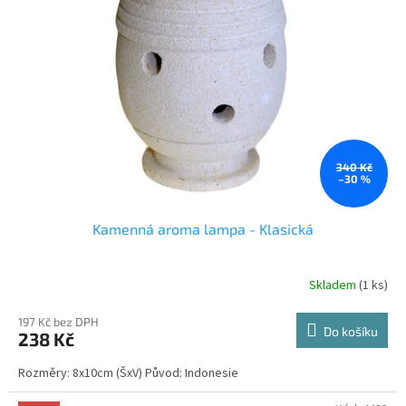
s
p
r
o
d
u
k
t
ů
340 Kč
–30 %
Kamenná aroma lampa - Klasická
Skladem
(1 ks)
197 Kč bez DPH
Do košíku
238 Kč
Rozměry: 8x10cm (ŠxV) Původ: Indonesie