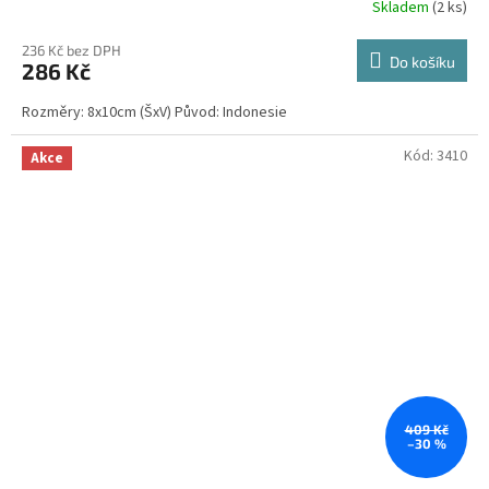
Skladem
(2 ks)
Průměrné
hodnocení
produktu
236 Kč bez DPH
Do košíku
286 Kč
je
3,8
Rozměry: 8x10cm (ŠxV) Původ: Indonesie
z
5
hvězdiček.
Kód:
3410
Akce
409 Kč
–30 %