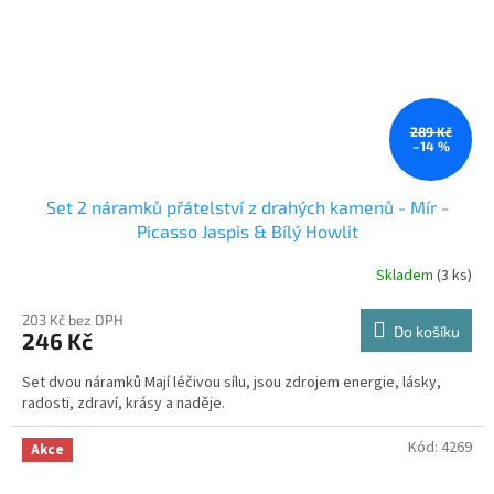
289 Kč
–14 %
Set 2 náramků přátelství z drahých kamenů - Mír -
Picasso Jaspis & Bílý Howlit
Skladem
(3 ks)
203 Kč bez DPH
Do košíku
246 Kč
Set dvou náramků Mají léčivou sílu, jsou zdrojem energie, lásky,
radosti, zdraví, krásy a naděje.
Kód:
4269
Akce