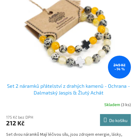
i
s
p
r
o
d
u
k
t
ů
249 Kč
–14 %
Set 2 náramků přátelství z drahých kamenů - Ochrana -
Dalmatský Jaspis & Žlutý Achát
Skladem
(3 ks)
175 Kč bez DPH
Do košíku
212 Kč
Set dvou náramků Mají léčivou sílu, jsou zdrojem energie, lásky,