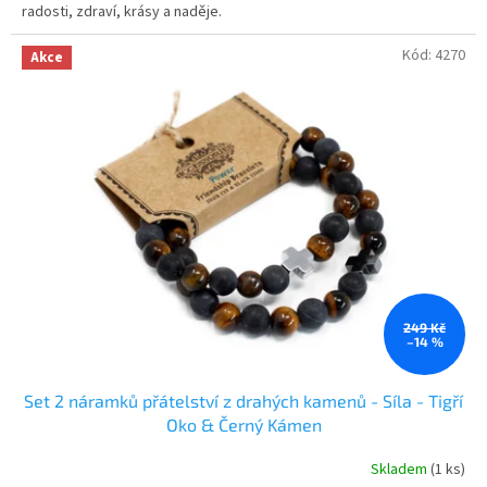
radosti, zdraví, krásy a naděje.
Kód:
4270
Akce
249 Kč
–14 %
Set 2 náramků přátelství z drahých kamenů - Síla - Tigří
Oko & Černý Kámen
Skladem
(1 ks)