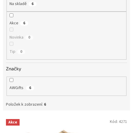
t
Na skladě
6
ů
Akce
6
Novinka
0
Tip
0
Značky
AWGifts
6
Položek k zobrazení:
6
V
Kód:
4271
Akce
ý
p