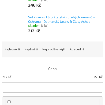
Skladem
(3 ks)
246 Kč
Set 2 náramků přátelství z drahých kamenů -
Ochrana - Dalmatský Jaspis & Žlutý Achát
Skladem
(3 ks)
212 Kč
Ř
a
Nejlevnější
Nejdražší
Nejprodávanější
Abecedně
z
e
n
Cena
í
p
212
Kč
255
Kč
r
o
d
u
k