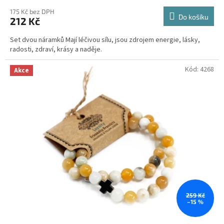
175 Kč bez DPH
Do košíku
212 Kč
Set dvou náramků Mají léčivou sílu, jsou zdrojem energie, lásky,
radosti, zdraví, krásy a naděje.
Kód:
4268
Akce
259 Kč
–15 %