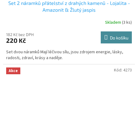
Set 2 náramků přátelství z drahých kamenů - Lojalita -
Amazonit & Žlutý jaspis
Skladem
(3 ks)
182 Kč bez DPH
Do košíku
220 Kč
Set dvou náramků Mají léčivou sílu, jsou zdrojem energie, lásky,
radosti, zdraví, krásy a naděje.
Kód:
4273
Akce