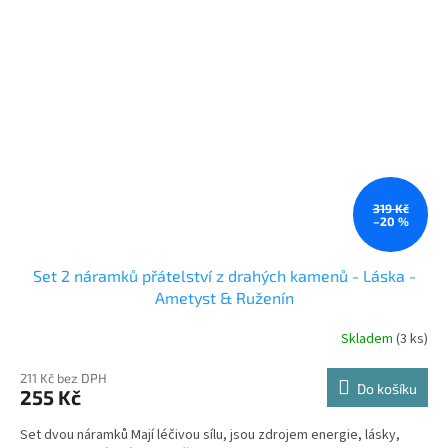
319 Kč
–20 %
Set 2 náramků přátelství z drahých kamenů - Láska -
Ametyst & Ruženín
Skladem
(3 ks)
211 Kč bez DPH
Do košíku
255 Kč
Set dvou náramků Mají léčivou sílu, jsou zdrojem energie, lásky,