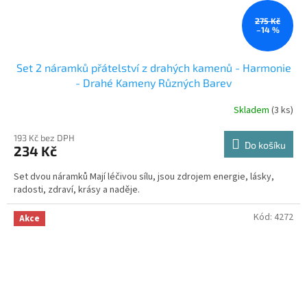
275 Kč
–14 %
Set 2 náramků přátelství z drahých kamenů - Harmonie
- Drahé Kameny Různých Barev
Skladem
(3 ks)
193 Kč bez DPH
Do košíku
234 Kč
Set dvou náramků Mají léčivou sílu, jsou zdrojem energie, lásky,
radosti, zdraví, krásy a naděje.
Kód:
4272
Akce