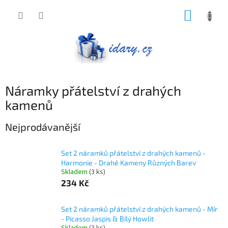
Přejít
NÁKUP
na
obsah
KOŠÍK
Náramky přátelství z drahých
kamenů
Nejprodávanější
Set 2 náramků přátelství z drahých kamenů -
Harmonie - Drahé Kameny Různých Barev
Skladem
(3 ks)
234 Kč
Set 2 náramků přátelství z drahých kamenů - Mír
- Picasso Jaspis & Bílý Howlit