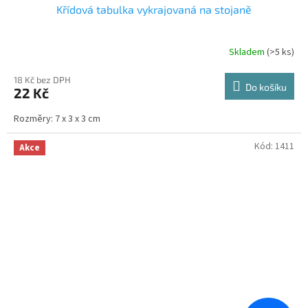
Křídová tabulka vykrajovaná na stojaně
Skladem
(>5 ks)
Průměrné
hodnocení
produktu
18 Kč bez DPH
Do košíku
22 Kč
je
4,3
Rozměry: 7 x 3 x 3 cm
z
5
hvězdiček.
Kód:
1411
Akce