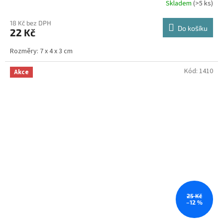
Skladem
(>5 ks)
Průměrné
hodnocení
produktu
18 Kč bez DPH
Do košíku
22 Kč
je
4,0
Rozměry: 7 x 4 x 3 cm
z
5
hvězdiček.
Kód:
1410
Akce
25 Kč
–12 %