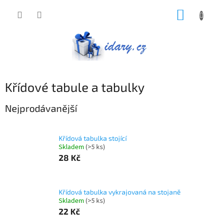
Přejít
NÁKUP
na
obsah
KOŠÍK
Křídové tabule a tabulky
Nejprodávanější
Křídová tabulka stojící
Skladem
(>5 ks)
28 Kč
Křídová tabulka vykrajovaná na stojaně
Skladem
(>5 ks)
22 Kč