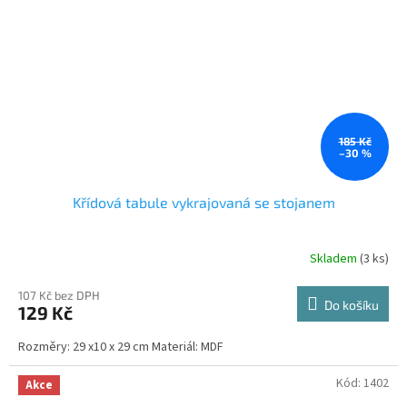
185 Kč
–30 %
Křídová tabule vykrajovaná se stojanem
Skladem
(3 ks)
107 Kč bez DPH
Do košíku
129 Kč
Rozměry: 29 x10 x 29 cm Materiál: MDF
Kód:
1402
Akce