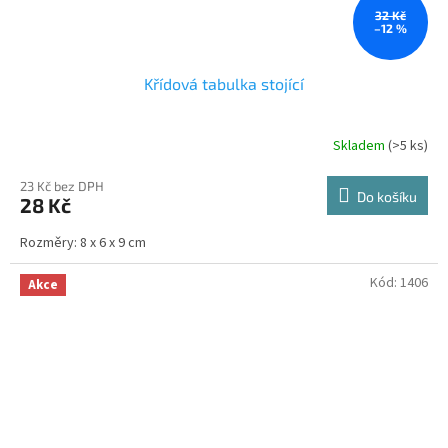
32 Kč
–12 %
Křídová tabulka stojící
Skladem
(>5 ks)
Průměrné
hodnocení
produktu
23 Kč bez DPH
Do košíku
28 Kč
je
5,0
Rozměry: 8 x 6 x 9 cm
z
5
hvězdiček.
Kód:
1406
Akce