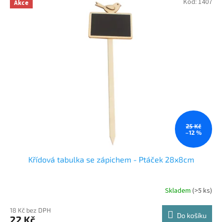
hvězdiček.
Kód:
1407
Akce
25 Kč
–12 %
Křídová tabulka se zápichem - Ptáček 28x8cm
Skladem
(>5 ks)
18 Kč bez DPH
Do košíku
22 Kč