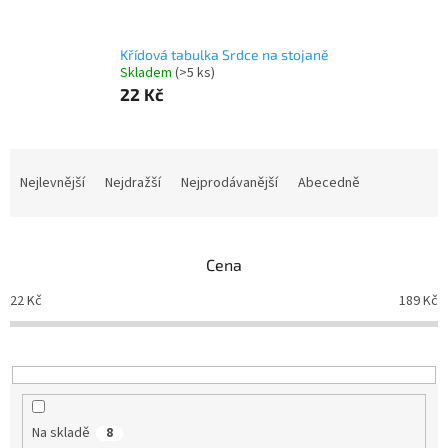
Křídová tabulka Srdce na stojaně
Skladem
(>5 ks)
22 Kč
Ř
a
Nejlevnější
Nejdražší
Nejprodávanější
Abecedně
z
e
n
Cena
í
p
22
Kč
189
Kč
r
o
d
u
k
t
Na skladě
8
ů