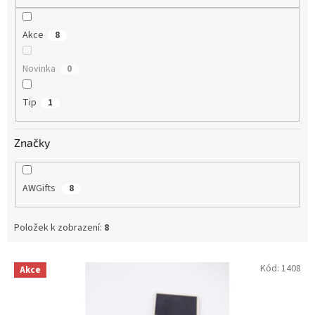
Akce
8
Novinka
0
Tip
1
Značky
AWGifts
8
Položek k zobrazení:
8
V
Kód:
1408
Akce
ý
p
i