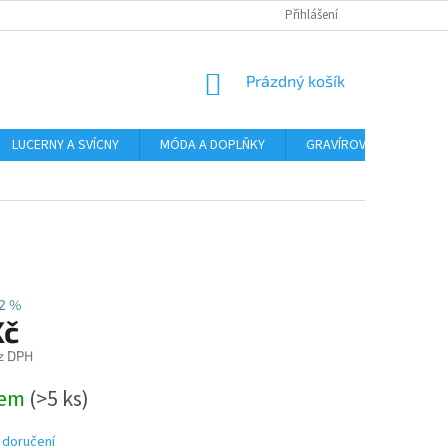
Přihlášení
NÁKUPNÍ
Prázdný košík
KOŠÍK
LUCERNY A SVÍCNY
MÓDA A DOPLŇKY
GRAVÍROVÁNÍ
AR
2 %
Kč
z DPH
dem
(>5 ks)
 doručení