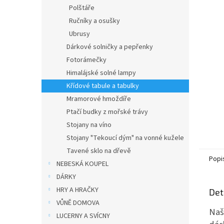
n
Polštáře
e
Ručníky a osušky
l
Ubrusy
Dárkové solničky a pepřenky
Fotorámečky
Himalájské solné lampy
Křídové tabule a tabulky
Mramorové hmoždíře
Ptačí budky z mořské trávy
Stojany na víno
Stojany "Tekoucí dým" na vonné kužele
Tavené sklo na dřevě
Popi
NEBESKÁ KOUPEL
DÁRKY
HRY A HRAČKY
Det
VŮNĚ DOMOVA
Naš
LUCERNY A SVÍCNY