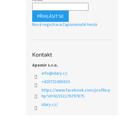
PŘIHLÁSIT SE
Nová registrace
Zapomenuté heslo
Kontakt
Apemir s.r.o.
info
@
idary.cz
+420721665633
https://www.facebook.com/profile.p
hp?id=61552276797875
idary.cz/
Z
á
p
a