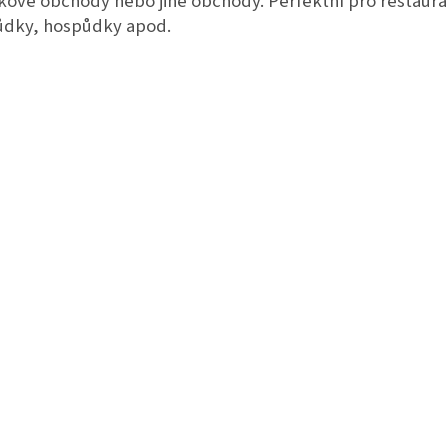
kové obchody nebo jiné obchody. Perfektní pro restaura
ůdky, hospůdky apod.