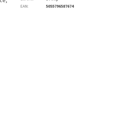
ce,
EAN
:
5055796587674