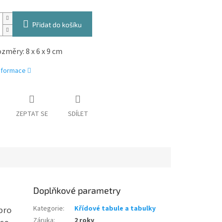
Přidat do košíku
změry: 8 x 6 x 9 cm
informace
ZEPTAT SE
SDÍLET
Doplňkové parametry
pro
Kategorie
:
Křídové tabule a tabulky
Záruka
:
2 roky