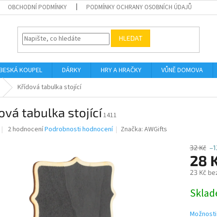
OBCHODNÍ PODMÍNKY
PODMÍNKY OCHRANY OSOBNÍCH ÚDAJŮ
HLEDAT
BESKÁ KOUPEL
DÁRKY
HRY A HRAČKY
VŮNĚ DOMOVA
Křídová tabulka stojící
ová tabulka stojící
1411
Průměrné
2 hodnocení
Podrobnosti hodnocení
Značka:
AWGifts
hodnocení
produktu
32 Kč
–1
je
28 
5,0
23 Kč be
z
5
Měrná
Skla
hvězdiček.
cena:
Možnosti