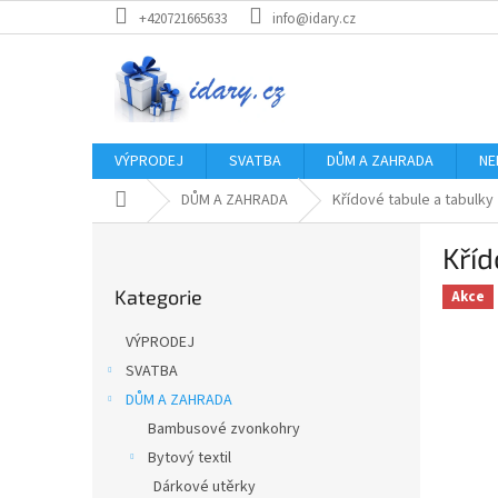
Přejít
+420721665633
info@idary.cz
na
obsah
VÝPRODEJ
SVATBA
DŮM A ZAHRADA
NE
Domů
DŮM A ZAHRADA
Křídové tabule a tabulky
P
Kříd
o
Přeskočit
s
Kategorie
kategorie
Akce
t
r
VÝPRODEJ
a
SVATBA
n
DŮM A ZAHRADA
n
í
Bambusové zvonkohry
p
Bytový textil
a
Dárkové utěrky