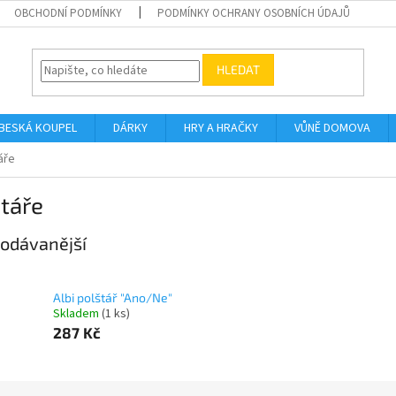
OBCHODNÍ PODMÍNKY
PODMÍNKY OCHRANY OSOBNÍCH ÚDAJŮ
HLEDAT
BESKÁ KOUPEL
DÁRKY
HRY A HRAČKY
VŮNĚ DOMOVA
áře
táře
odávanější
Albi polštář "Ano/Ne"
Skladem
(1 ks)
287 Kč