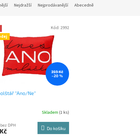
nější
Nejdražší
Nejprodávanější
Abecedně
Kód:
2992
odej
359 Kč
–20 %
polštář "Ano/Ne"
Skladem
(1 ks)
 bez DPH
Do košíku
 Kč