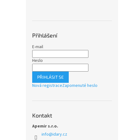
Přihlášení
E-mail
Heslo
PŘIHLÁSIT SE
Nová registrace
Zapomenuté heslo
Kontakt
Apemir s.r.o.
info
@
idary.cz