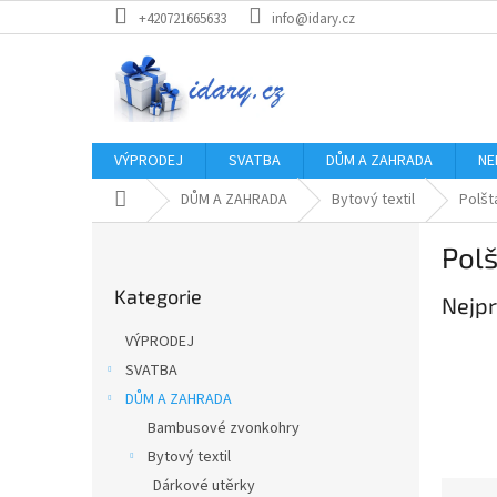
Přejít
+420721665633
info@idary.cz
na
obsah
VÝPRODEJ
SVATBA
DŮM A ZAHRADA
NE
Domů
DŮM A ZAHRADA
Bytový textil
Polšt
P
Polš
o
Přeskočit
s
Kategorie
kategorie
Nejpr
t
r
VÝPRODEJ
a
SVATBA
n
DŮM A ZAHRADA
n
í
Bambusové zvonkohry
p
Bytový textil
a
Dárkové utěrky
Ř