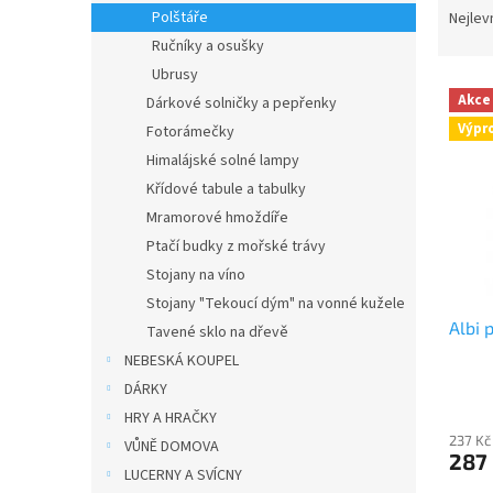
n
a
Polštáře
Nejlev
e
z
Ručníky a osušky
l
e
Ubrusy
V
n
Akce
Dárkové solničky a pepřenky
ý
í
Výpr
Fotorámečky
p
p
i
r
Himalájské solné lampy
s
o
Křídové tabule a tabulky
p
d
Mramorové hmoždíře
r
u
Ptačí budky z mořské trávy
o
k
Stojany na víno
d
t
Stojany "Tekoucí dým" na vonné kužele
u
ů
Albi 
k
Tavené sklo na dřevě
t
NEBESKÁ KOUPEL
ů
DÁRKY
HRY A HRAČKY
237 Kč
VŮNĚ DOMOVA
287
LUCERNY A SVÍCNY