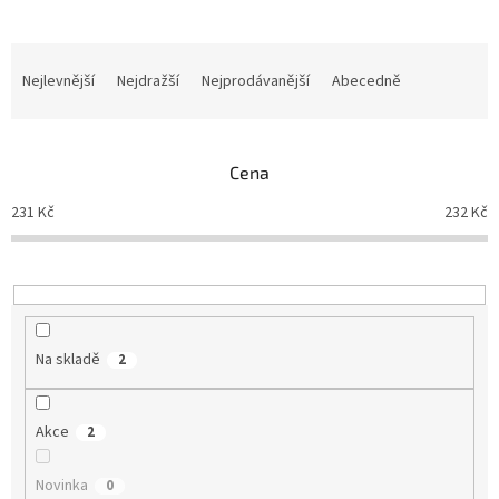
Ř
a
Nejlevnější
Nejdražší
Nejprodávanější
Abecedně
z
e
n
Cena
í
p
231
Kč
232
Kč
r
o
d
u
k
t
Na skladě
2
ů
Akce
2
Novinka
0