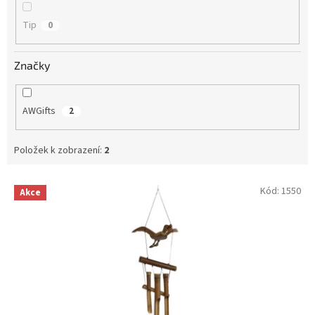
Tip
0
Značky
AWGifts
2
Položek k zobrazení:
2
V
Kód:
1550
Akce
ý
p
i
s
p
r
o
d