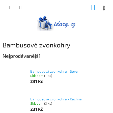
Přejít
NÁKUP
na
obsah
KOŠÍK
Bambusové zvonkohry
Nejprodávanější
Bambusová zvonkohra - Sova
Skladem
(1 ks)
231 Kč
Bambusová zvonkohra - Kachna
Skladem
(3 ks)
231 Kč