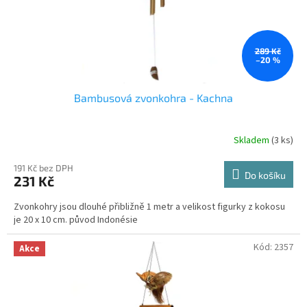
u
k
t
ů
289 Kč
–20 %
Bambusová zvonkohra - Kachna
Skladem
(3 ks)
Průměrné
hodnocení
produktu
191 Kč bez DPH
Do košíku
231 Kč
je
4,0
Zvonkohry jsou dlouhé přibližně 1 metr a velikost figurky z kokosu
z
je 20 x 10 cm. původ Indonésie
5
hvězdiček.
Kód:
2357
Akce