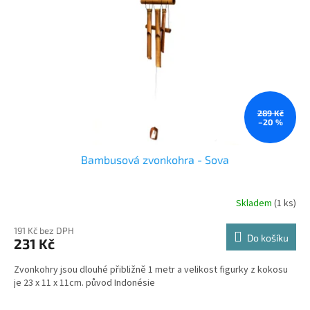
289 Kč
–20 %
Bambusová zvonkohra - Sova
Skladem
(1 ks)
Průměrné
hodnocení
produktu
191 Kč bez DPH
Do košíku
231 Kč
je
3,1
Zvonkohry jsou dlouhé přibližně 1 metr a velikost figurky z kokosu
z
je 23 x 11 x 11cm. původ Indonésie
5
hvězdiček.