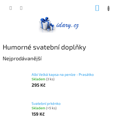
Přejít
NÁKUP
na
obsah
KOŠÍK
Humorné svatební doplňky
Nejprodávanější
Albi Velká kapsa na peníze - Prasátko
Skladem
(3 ks)
295 Kč
Svatební prkénko
Skladem
(>5 ks)
159 Kč