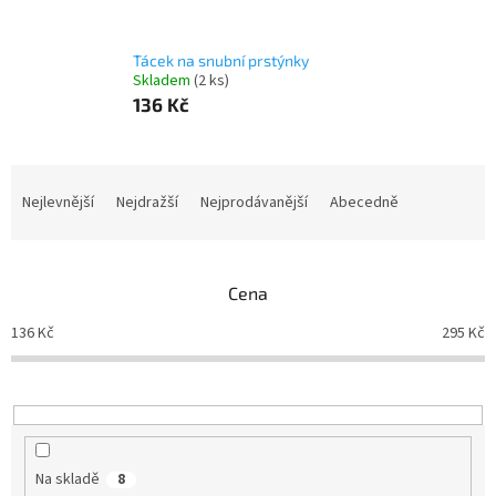
Tácek na snubní prstýnky
Skladem
(2 ks)
136 Kč
Ř
a
Nejlevnější
Nejdražší
Nejprodávanější
Abecedně
z
e
n
Cena
í
p
136
Kč
295
Kč
r
o
d
u
k
t
Na skladě
8
ů