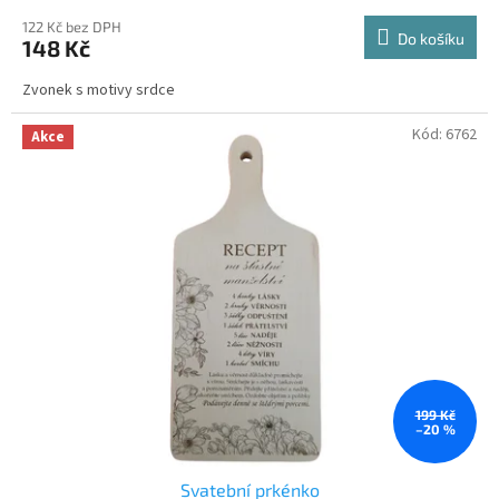
122 Kč bez DPH
Do košíku
148 Kč
Zvonek s motivy srdce
Kód:
6762
Akce
199 Kč
–20 %
Svatební prkénko