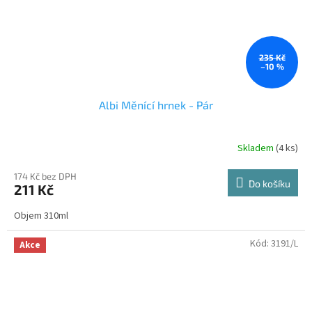
235 Kč
–10 %
Albi Měnící hrnek - Pár
Skladem
(4 ks)
174 Kč bez DPH
Do košíku
211 Kč
Objem 310ml
Kód:
3191/L
Akce