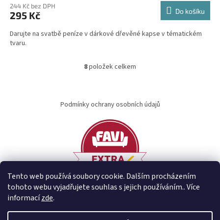
244 Kč bez DPH
Do košíku
295 Kč
Darujte na svatbě peníze v dárkové dřevěné kapse v tématickém
tvaru.
8
položek celkem
O
v
l
Z
á
á
Podmínky ochrany osobních údajů
d
p
a
a
c
t
í
í
p
r
v
k
Tento web používá soubory cookie. Dalším procházením
y
tohoto webu vyjadřujete souhlas s jejich používáním.. Více
v
informací
zde
.
ý
p
Vytvořil Shoptet
i