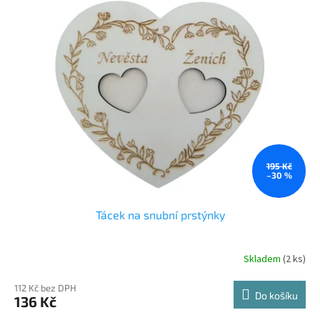
p
i
s
p
r
o
d
u
k
t
ů
195 Kč
–30 %
Tácek na snubní prstýnky
Skladem
(2 ks)
112 Kč bez DPH
Do košíku
136 Kč