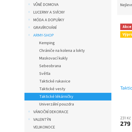
n
a
VŮNĚ DOMOVA
Nejlev
e
z
LUCERNY A SVÍCNY
l
e
MÓDA A DOPLŇKY
V
n
Akce
GRAVÍROVÁNÍ
ý
í
Výpr
ARMY-SHOP
p
p
i
r
Kemping
s
o
Chrániče na kolena a lokty
p
d
Maskovací kukly
r
u
Sebeobrana
o
k
Světla
d
t
Taktické rukavice
u
ů
Takti
k
Taktické vesty
t
Taktické lékárničky
ů
Univerzální pouzdra
VÁNOČNÍ DEKORACE
231 Kč
VALENTÝN
279
VELIKONOCE