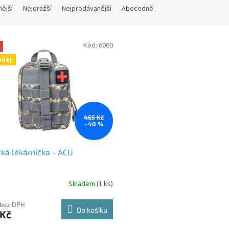
nější
Nejdražší
Nejprodávanější
Abecedně
Kód:
6009
odej
465 Kč
–40 %
cká lékárnička - ACU
Skladem
(1 ks)
 bez DPH
Do košíku
 Kč