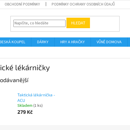
OBCHODNÍ PODMÍNKY
PODMÍNKY OCHRANY OSOBNÍCH ÚDAJŮ
HLEDAT
BESKÁ KOUPEL
DÁRKY
HRY A HRAČKY
VŮNĚ DOMOVA
ické lékárničky
odávanější
Taktická lékárnička -
ACU
Skladem
(1 ks)
279 Kč