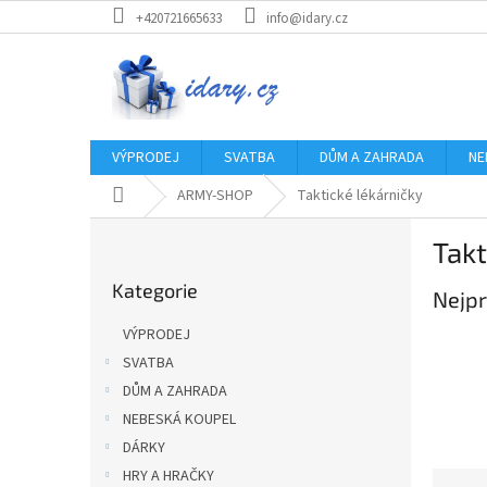
Přejít
+420721665633
info@idary.cz
na
obsah
VÝPRODEJ
SVATBA
DŮM A ZAHRADA
NE
Domů
ARMY-SHOP
Taktické lékárničky
P
Takt
o
Přeskočit
s
Kategorie
kategorie
Nejpr
t
r
VÝPRODEJ
a
SVATBA
n
DŮM A ZAHRADA
n
í
NEBESKÁ KOUPEL
p
DÁRKY
a
HRY A HRAČKY
Ř