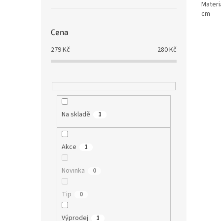
Materi
cm
Cena
279
Kč
280
Kč
Na skladě
1
Akce
1
Novinka
0
Tip
0
Výprodej
1