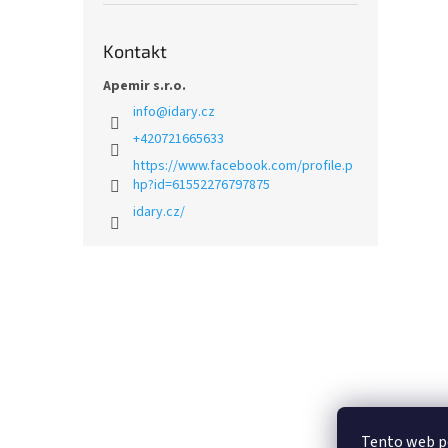
Kontakt
Apemir s.r.o.
info
@
idary.cz
+420721665633
https://www.facebook.com/profile.p
hp?id=61552276797875
idary.cz/
Z
á
p
a
t
í
Tento web p