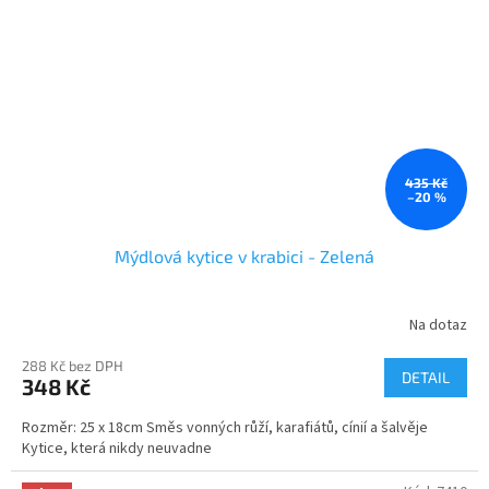
435 Kč
–20 %
Mýdlová kytice v krabici - Zelená
Na dotaz
Průměrné
hodnocení
288 Kč bez DPH
produktu
DETAIL
348 Kč
je
3,8
Rozměr: 25 x 18cm Směs vonných růží, karafiátů, cínií a šalvěje
z
Kytice, která nikdy neuvadne
5
hvězdiček.