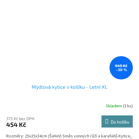
649 Kč
–30 %
Mýdlová kytice v košíku - Letní XL
Skladem
(3 ks)
Průměrné
hodnocení
produktu
375 Kč bez DPH
Do košíku
454 Kč
je
4,0
Rozměry: 25x25x34cm (ŠxHxV) Směs vonných růží a karafiátů Kytice,
z