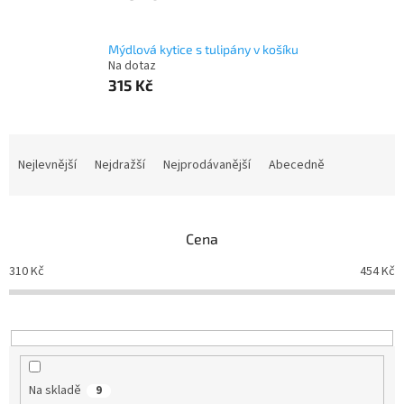
Mýdlová kytice s tulipány v košíku
Na dotaz
315 Kč
Ř
a
Nejlevnější
Nejdražší
Nejprodávanější
Abecedně
z
e
n
Cena
í
p
310
Kč
454
Kč
r
o
d
u
k
t
Na skladě
9
ů