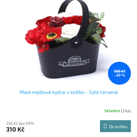
p
i
s
p
r
o
d
u
k
t
ů
388 Kč
–20 %
Malá mýdlová kytice v košíku - Sytá červená
Skladem
(2 ks)
Průměrné
hodnocení
produktu
256 Kč bez DPH
Do košíku
310 Kč
je
3,7