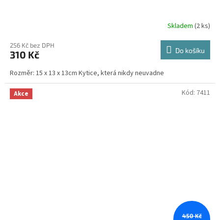
Skladem
(2 ks)
Průměrné
hodnocení
produktu
256 Kč bez DPH
Do košíku
310 Kč
je
3,4
Rozměr: 15 x 13 x 13cm Kytice, která nikdy neuvadne
z
5
hvězdiček.
Kód:
7411
Akce
450 Kč