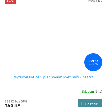
Kód:
7410
Akce
499 Kč
–30 %
Mýdlová kytice v plechovém květináči - pestrá
Skladem
(2 ks)
288 Kč bez DPH
Do košíku
349 Kč