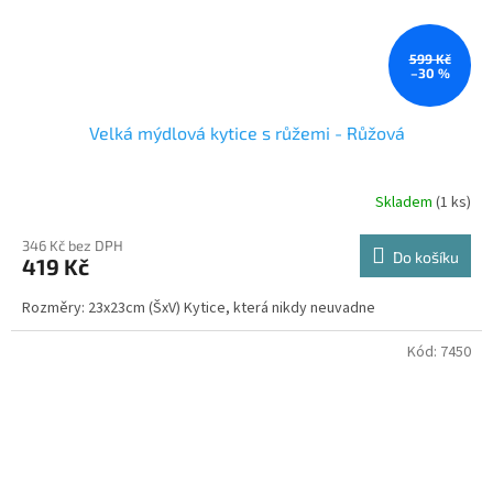
599 Kč
–30 %
Velká mýdlová kytice s růžemi - Růžová
Skladem
(1 ks)
346 Kč bez DPH
Do košíku
419 Kč
Rozměry: 23x23cm (ŠxV) Kytice, která nikdy neuvadne
Kód:
7450