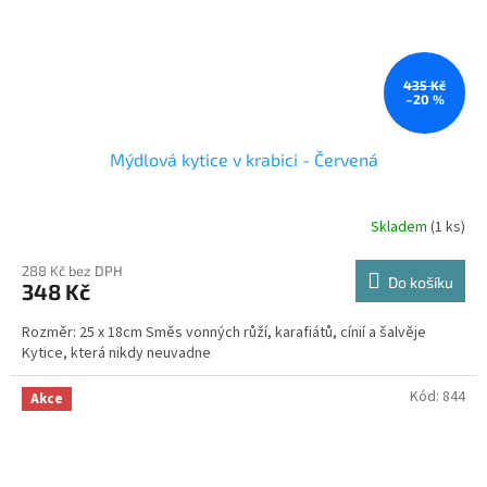
435 Kč
–20 %
Mýdlová kytice v krabici - Červená
Skladem
(1 ks)
Průměrné
hodnocení
produktu
288 Kč bez DPH
Do košíku
348 Kč
je
3,4
Rozměr: 25 x 18cm Směs vonných růží, karafiátů, cínií a šalvěje
z
Kytice, která nikdy neuvadne
5
hvězdiček.
Kód:
844
Akce