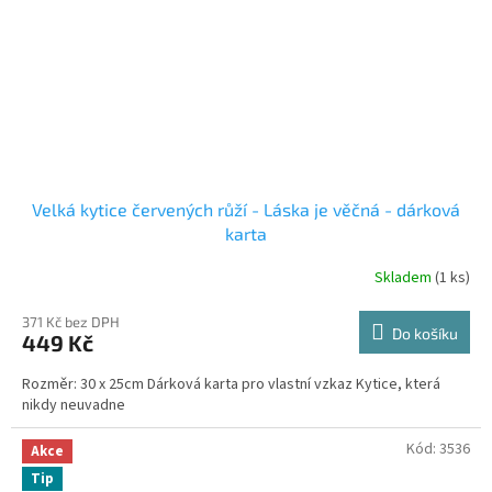
Velká kytice červených růží - Láska je věčná - dárková
karta
Skladem
(1 ks)
371 Kč bez DPH
Do košíku
449 Kč
Rozměr: 30 x 25cm Dárková karta pro vlastní vzkaz Kytice, která
nikdy neuvadne
Kód:
3536
Akce
Tip