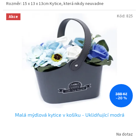
Rozměr: 15 x 13 x 13cm Kytice, která nikdy neuvadne
z
5
hvězdiček.
Kód:
825
Akce
388 Kč
–20 %
Malá mýdlová kytice v košíku - Uklidňující modrá
Na dotaz
Průměrné