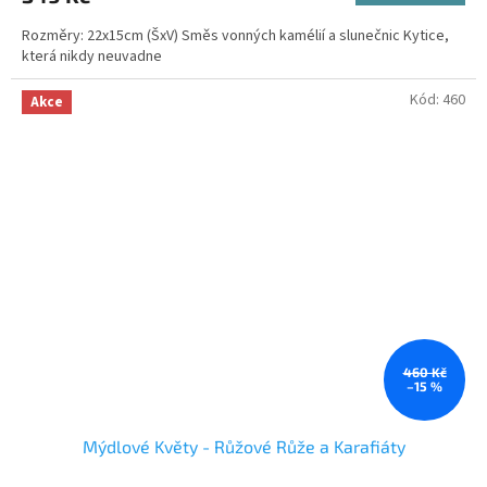
Rozměry: 22x15cm (ŠxV) Směs vonných kamélií a slunečnic Kytice,
která nikdy neuvadne
Kód:
460
Akce
460 Kč
–15 %
Mýdlové Květy - Růžové Růže a Karafiáty