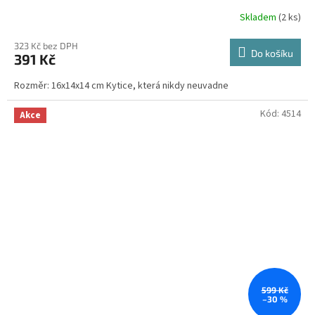
Skladem
(2 ks)
Průměrné
hodnocení
produktu
323 Kč bez DPH
Do košíku
391 Kč
je
3,4
Rozměr: 16x14x14 cm Kytice, která nikdy neuvadne
z
5
hvězdiček.
Kód:
4514
Akce
599 Kč
–30 %