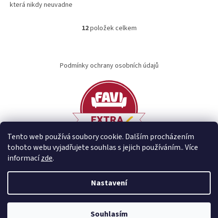
která nikdy neuvadne
5
hvězdiček.
12
položek celkem
O
v
l
Z
á
á
Podmínky ochrany osobních údajů
d
p
a
a
c
t
í
í
p
r
v
k
Tento web používá soubory cookie. Dalším procházením
y
tohoto webu vyjadřujete souhlas s jejich používáním.. Více
v
informací
zde
.
ý
p
Vytvořil Shoptet
i
Nastavení
s
u
Copyright 2026
idary.cz
. Všechna práva vyhrazena.
Souhlasím