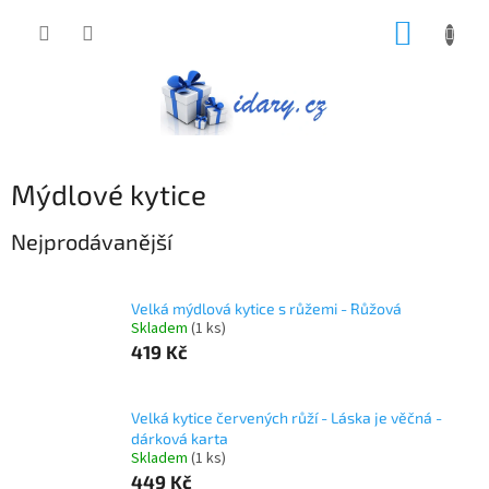
Přejít
NÁKUP
na
obsah
KOŠÍK
Mýdlové kytice
Nejprodávanější
Velká mýdlová kytice s růžemi - Růžová
Skladem
(1 ks)
419 Kč
Velká kytice červených růží - Láska je věčná -
dárková karta
Skladem
(1 ks)
449 Kč