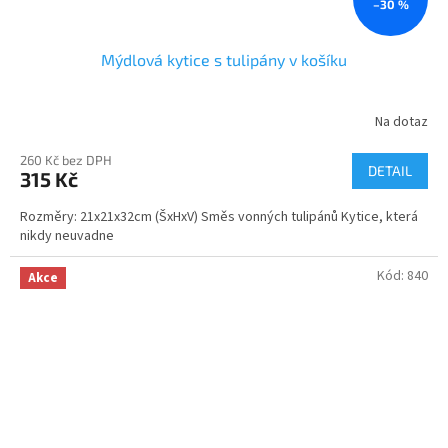
–30 %
Mýdlová kytice s tulipány v košíku
Na dotaz
260 Kč bez DPH
DETAIL
315 Kč
Rozměry: 21x21x32cm (ŠxHxV) Směs vonných tulipánů Kytice, která
nikdy neuvadne
Kód:
840
Akce