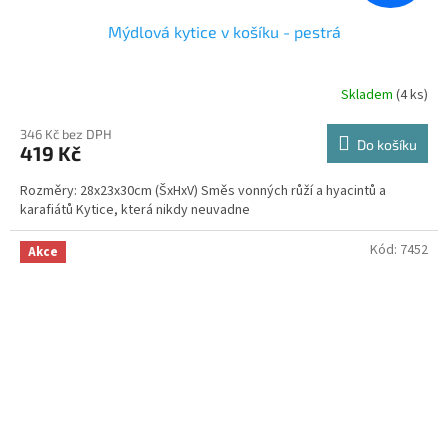
Mýdlová kytice v košíku - pestrá
Skladem
(4 ks)
Průměrné
hodnocení
produktu
346 Kč bez DPH
Do košíku
419 Kč
je
5,0
Rozměry: 28x23x30cm (ŠxHxV) Směs vonných růží a hyacintů a
z
karafiátů Kytice, která nikdy neuvadne
5
hvězdiček.
Kód:
7452
Akce