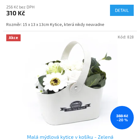
hodnocení
256 Kč bez DPH
produktu
DETAIL
310 Kč
je
3,0
Rozměr: 15 x 13 x 13cm Kytice, která nikdy neuvadne
z
5
Kód:
828
hvězdiček.
Akce
388 Kč
–20 %
Malá mýdlová kytice v košíku - Zelená