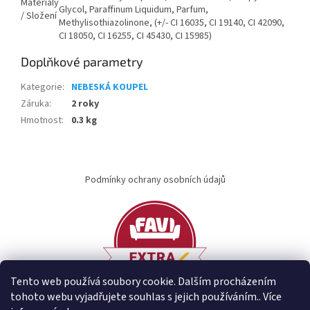
Materiály
Glycol, Paraffinum Liquidum, Parfum,
/ Složení
Methylisothiazolinone, (+/- CI 16035, CI 19140, CI 42090,
CI 18050, CI 16255, CI 45430, CI 15985)
Doplňkové parametry
Kategorie
:
NEBESKÁ KOUPEL
Záruka
:
2 roky
Hmotnost
:
0.3 kg
Z
á
Podmínky ochrany osobních údajů
p
a
t
í
Tento web používá soubory cookie. Dalším procházením
tohoto webu vyjadřujete souhlas s jejich používáním.. Více