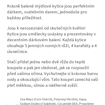
Krásně balené mýdlové kytice jsou perfektním
dárkem, svatebním darem, jednoduše pro
každou příležitost.
Jsou k nerozeznání od skutečných květin!
Kytice jsou umělecky uvázány a prezentovány v
decentním dárkovém balení. Každá kytice
obsahuje 5 jemných vonných růží, 4 karafiáty a 4
slunečnice.
Stačí přidat jednu nebo dvě růže do teplé
koupele a pak jen sledovat, jak se rozpouští
před vašima očima. Vychutnejte si krásnou barvu
vody a okouzlující vůni. Tato koupel zanechá vaši
pleť měkkou, silnou a nádherně svěží.
Zea Mays (Corn Starch), Polyvinyl Alcohol, Aqua,
Sodium Dodecyl Sulphate, Cocamide DEA, Propylene