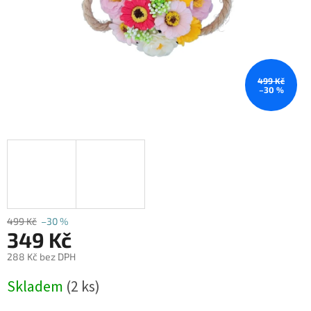
499 Kč
–30 %
499 Kč
–30 %
349 Kč
288 Kč bez DPH
Měrná
Skladem
(2 ks)
cena: