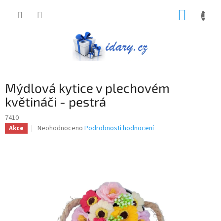
Přejít
NÁKUP
na
obsah
KOŠÍK
Mýdlová kytice v plechovém
květináči - pestrá
7410
Průměrné
Neohodnoceno
Podrobnosti hodnocení
Akce
hodnocení
produktu
je
0,0
z
5
hvězdiček.