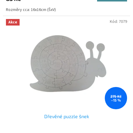
1,0
Rozměry cca: 16x16cm (ŠxV)
z
5
hvězdiček.
Kód:
7079
Akce
275 Kč
–15 %
Dřevěné puzzle šnek