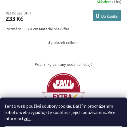
Skladem
(1 ks)
193 Kč bez DPH
Do košíku
233 Kč
Rozměry : 35x26cm Materiál překližka
3
položek celkem
O
v
l
Z
á
á
Podmínky ochrany osobních údajů
d
p
a
a
c
t
í
í
p
r
v
k
Tento web používá soubory cookie. Dalším procházením
y
tohoto webu vyjadřujete souhlas s jejich používáním.. Více
v
informací
zde
.
ý
p