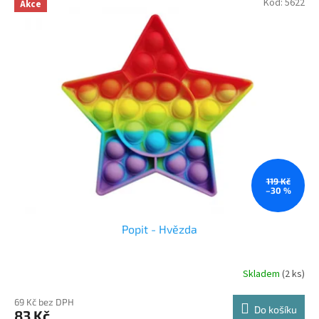
hvězdiček.
Kód:
5622
Akce
119 Kč
–30 %
Popit - Hvězda
Skladem
(2 ks)
Průměrné
hodnocení
produktu
69 Kč bez DPH
Do košíku
83 Kč
je