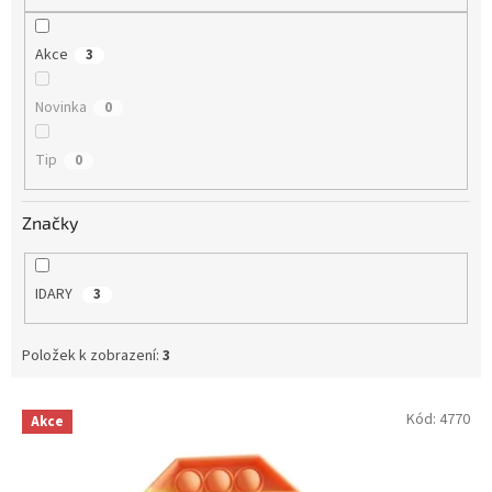
Akce
3
Novinka
0
Tip
0
Značky
IDARY
3
Položek k zobrazení:
3
V
Kód:
4770
Akce
ý
p
i