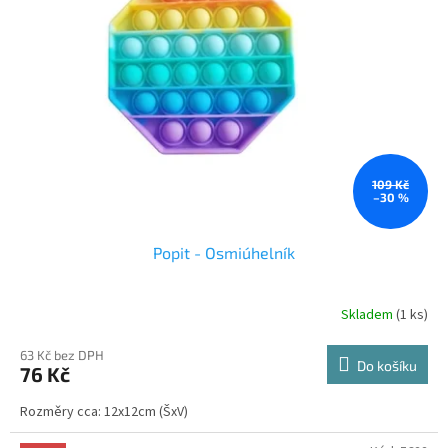
s
p
r
o
d
u
k
t
ů
109 Kč
–30 %
Popit - Osmiúhelník
Skladem
(1 ks)
Průměrné
hodnocení
produktu
63 Kč bez DPH
Do košíku
76 Kč
je
2,0
Rozměry cca: 12x12cm (ŠxV)
z
5