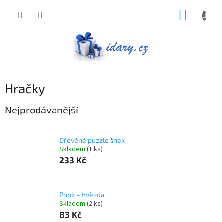
Přejít
NÁKUP
na
obsah
KOŠÍK
Hračky
Nejprodávanější
Dřevěné puzzle šnek
Skladem
(1 ks)
233 Kč
Popit - Hvězda
Skladem
(2 ks)
83 Kč