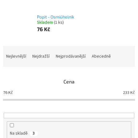
Popit - Osmiúhelník
Skladem
(1 ks)
76 Kč
Ř
a
Nejlevnější
Nejdražší
Nejprodávanější
Abecedně
z
e
n
Cena
í
p
76
Kč
233
Kč
r
o
d
u
k
t
Na skladě
3
ů