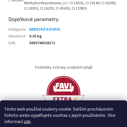
/ Složení
Methylisothiazolinone, (+/- CI 16035, CI 19140, CI 42090,
CI 18050, CI 16255, CI 45430, CI 15985)
Doplňkové parametry
Kategorie
:
NEBESKÁ KOUPEL
Hmotnost
:
0.35 kg
EAN
:
5055796528172
Z
á
Podmínky ochrany osobních údajů
p
a
t
í
Tento web používá soubory cookie. Dalším procházením
tohoto webu vyjadřujete souhlas s jejich používáním.. Více
informací
zde
.