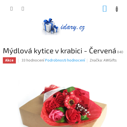
Přejít
NÁKUP
na
obsah
KOŠÍK
Mýdlová kytice v krabici - Červená
840
Průměrné
33 hodnocení
Podrobnosti hodnocení
Značka:
AWGifts
Akce
hodnocení
produktu
je
3,4
z
5
hvězdiček.