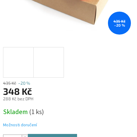
435 Kč
–20 %
435 Kč
–20 %
348 Kč
288 Kč bez DPH
Měrná
Skladem
(1 ks)
cena:
Možnosti doručení