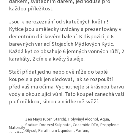
dárkem, svatebním darem, jednoduše pro
každou příležitost.
Jsou k nerozeznání od skutečných květin!
Kytice jsou umělecky uvázány a prezentovány v
decentním dárkovém balení. K dispozici je 6
barevných variací Stojacích Mýdlových Kytic.
Každá kytice obsahuje 6 jemných vonných růží, 2
karafiáty, 2 cínie a květy šalvěje.
Stačí přidat jednu nebo dvě růže do teplé
koupele a pak jen sledovat, jak se rozpouští
před vašima očima. Vychutnejte si krásnou barvu
vody a okouzlující vůni. Tato koupel zanechá vaši
pleť měkkou, silnou a nádherně svěží.
Zea Mays (Corn Starch), Polyvinyl Alcohol, Aqua,
Sodium Dodecyl Sulphate, Cocamide DEA, Propylene
Materiály
Glycol, Paraffinum Liquidum, Parfum,