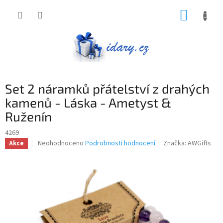
Přejít
NÁKUP
na
obsah
KOŠÍK
Set 2 náramků přátelství z drahých
kamenů - Láska - Ametyst &
Ruženín
4269
Průměrné
Neohodnoceno
Podrobnosti hodnocení
Značka:
AWGifts
Akce
hodnocení
produktu
je
0,0
z
5
hvězdiček.