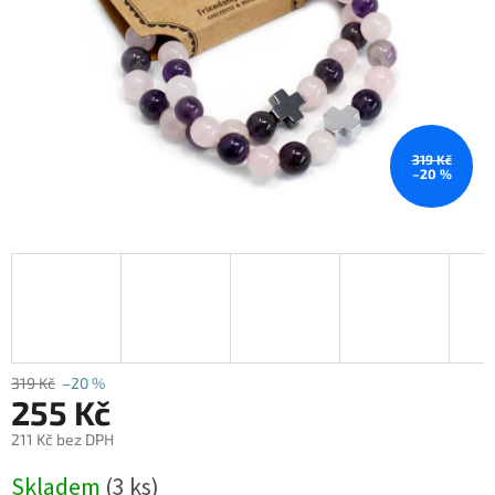
319 Kč
–20 %
319 Kč
–20 %
255 Kč
211 Kč bez DPH
Měrná
Skladem
(3 ks)
cena: