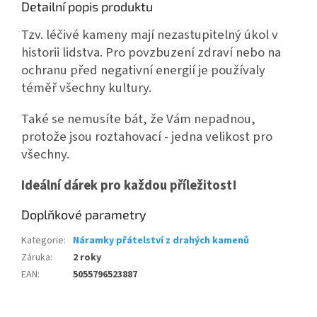
Detailní popis produktu
Tzv. léčivé kameny mají nezastupitelný úkol v
historii lidstva. Pro povzbuzení zdraví nebo na
ochranu před negativní energií je používaly
téměř všechny kultury.
Také se nemusíte bát, že Vám nepadnou,
protože jsou roztahovací - jedna velikost pro
všechny.
Ideální dárek pro každou příležitost!
Doplňkové parametry
Kategorie
:
Náramky přátelství z drahých kamenů
Záruka
:
2 roky
EAN
:
5055796523887
Z