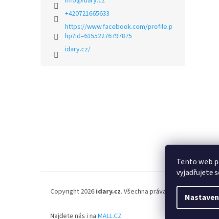
info
@
idary.cz
+420721665633
https://www.facebook.com/profile.p
hp?id=61552276797875
idary.cz/
Z
á
p
a
t
í
Tento web p
vyjadřujete s
Copyright 2026
idary.cz
. Všechna práva vyhrazena.
Nastaven
Najdete nás i na
MALL.CZ