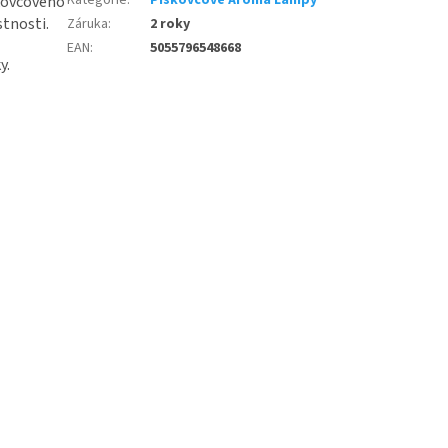
Kategorie
:
Pískovcové Aroma Lampy
kovcového
tnosti.
Záruka
:
2 roky
EAN
:
5055796548668
sky.