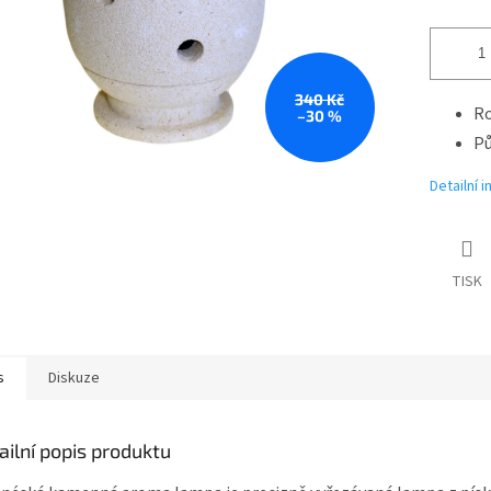
340 Kč
Ro
–30 %
Pů
Detailní 
TISK
s
Diskuze
ailní popis produktu