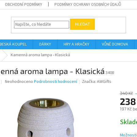
OBCHODNÍ PODMÍNKY
PODMÍNKY OCHRANY OSOBNÍCH ÚDAJŮ
HLEDAT
BESKÁ KOUPEL
DÁRKY
HRY A HRAČKY
VŮNĚ DOMOVA
Kamenná aroma lampa - Klasická
enná aroma lampa - Klasická
3408
Průměrné
Neohodnoceno
Podrobnosti hodnocení
Značka:
AWGifts
hodnocení
produktu
340 Kč
je
238
0,0
197 Kč b
z
5
Měrná
Skla
hvězdiček.
cena:
Možnosti