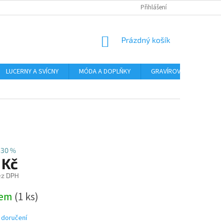
Přihlášení
NÁKUPNÍ
Prázdný košík
KOŠÍK
LUCERNY A SVÍCNY
MÓDA A DOPLŇKY
GRAVÍROVÁNÍ
AR
–30 %
 Kč
ez DPH
dem
(1 ks)
 doručení