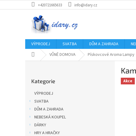
Přejít
+420721665633
info@idary.cz
na
obsah
VÝPRODEJ
SVATBA
DŮM A ZAHRADA
NE
Domů
VŮNĚ DOMOVA
Pískovcové Aroma Lampy
P
Kam
o
Přeskočit
s
Kategorie
kategorie
Akce
t
r
VÝPRODEJ
a
SVATBA
n
DŮM A ZAHRADA
n
í
NEBESKÁ KOUPEL
p
DÁRKY
a
HRY A HRAČKY