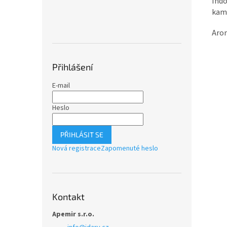
Indo
kame
Arom
Přihlášení
E-mail
Heslo
PŘIHLÁSIT SE
Nová registrace
Zapomenuté heslo
Kontakt
Apemir s.r.o.