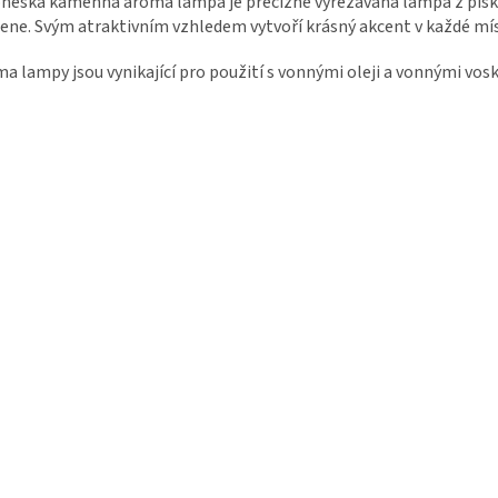
néská kamenná aroma lampa je precizně vyřezávaná lampa z pís
ne. Svým atraktivním vzhledem vytvoří krásný akcent v každé mís
a lampy jsou vynikající pro použití s vonnými oleji a vonnými vo