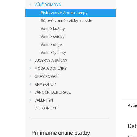
n
VŮNĚ DOMOVA
e
Pískovcové Aroma Lampy
l
Sójové vonné svíčky ve skle
Vonné kužely
Vonné svíčky
Vonné oleje
Vonné tyčinky
LUCERNY A SVÍCNY
MÓDA A DOPLŇKY
GRAVÍROVÁNÍ
ARMY-SHOP
VÁNOČNÍ DEKORACE
VALENTÝN
Popi
VELIKONOCE
Det
Přijímáme online platby