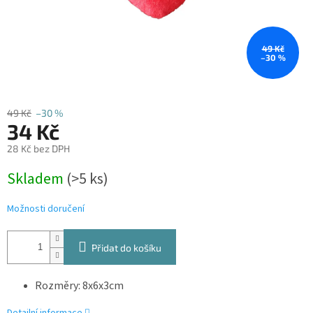
49 Kč
–30 %
49 Kč
–30 %
34 Kč
28 Kč bez DPH
Měrná
Skladem
(>5 ks)
cena:
Možnosti doručení
Přidat do košíku
Rozměry: 8x6x3cm