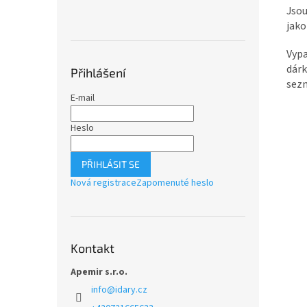
Jsou
jako
Vypa
dárk
Přihlášení
sez
E-mail
Heslo
PŘIHLÁSIT SE
Nová registrace
Zapomenuté heslo
Kontakt
Apemir s.r.o.
info
@
idary.cz