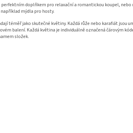
 perfektním doplňkem pro relaxační a romantickou koupel, nebo m
 například mýdla pro hosty.
dají téměř jako skutečné květiny. Každá růže nebo karafiát jsou 
ovém balení. Každá květina je individuálně označená čárovým kóde
namem složek.