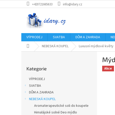
Přejít
+420721665633
info@idary.cz
na
obsah
VÝPRODEJ
SVATBA
DŮM A ZAHRADA
NE
Domů
NEBESKÁ KOUPEL
Luxusní mýdlové květy
P
Mýdl
o
Přeskočit
s
Kategorie
kategorie
Akce
t
r
VÝPRODEJ
a
SVATBA
n
DŮM A ZAHRADA
n
í
NEBESKÁ KOUPEL
p
Aromaterapeutické soli do koupele
a
Himalájské solné Deo mýdlo