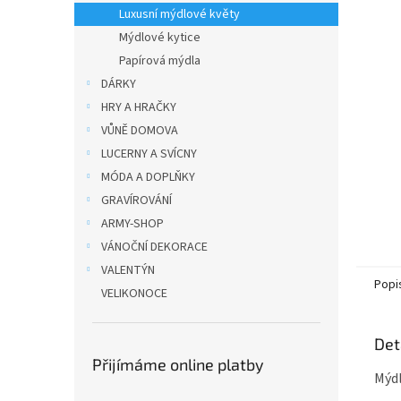
n
Luxusní mýdlové květy
e
Mýdlové kytice
l
Papírová mýdla
DÁRKY
HRY A HRAČKY
VŮNĚ DOMOVA
LUCERNY A SVÍCNY
MÓDA A DOPLŇKY
GRAVÍROVÁNÍ
ARMY-SHOP
VÁNOČNÍ DEKORACE
VALENTÝN
Popi
VELIKONOCE
Det
Přijímáme online platby
Mýdl