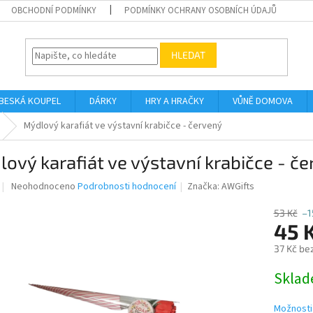
OBCHODNÍ PODMÍNKY
PODMÍNKY OCHRANY OSOBNÍCH ÚDAJŮ
HLEDAT
BESKÁ KOUPEL
DÁRKY
HRY A HRAČKY
VŮNĚ DOMOVA
Mýdlový karafiát ve výstavní krabičce - červený
ový karafiát ve výstavní krabičce - č
Průměrné
Neohodnoceno
Podrobnosti hodnocení
Značka:
AWGifts
hodnocení
produktu
53 Kč
–1
je
45 
0,0
37 Kč be
z
5
Měrná
Skla
hvězdiček.
cena:
Možnosti