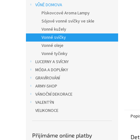
n
VŮNĚ DOMOVA
e
Pískovcové Aroma Lampy
l
Sójové vonné svíčky ve skle
Vonné kužely
Vonné svíčky
Vonné oleje
Vonné tyčinky
LUCERNY A SVÍCNY
MÓDA A DOPLŇKY
GRAVÍROVÁNÍ
ARMY-SHOP
VÁNOČNÍ DEKORACE
VALENTÝN
VELIKONOCE
Popi
Přijímáme online platby
Det