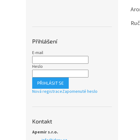
Aro
Ruč
Přihlášení
E-mail
Heslo
PŘIHLÁSIT SE
Nová registrace
Zapomenuté heslo
Kontakt
Apemir s.r.o.