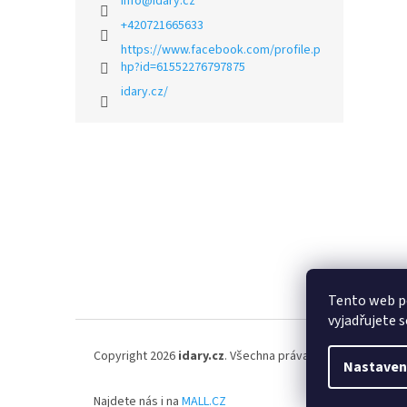
info
@
idary.cz
+420721665633
https://www.facebook.com/profile.p
hp?id=61552276797875
idary.cz/
Z
á
p
a
t
í
Tento web p
vyjadřujete s
Copyright 2026
idary.cz
. Všechna práva vyhrazena.
Nastaven
Najdete nás i na
MALL.CZ