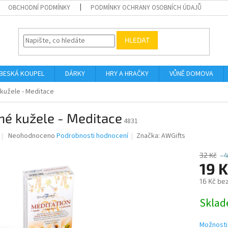
OBCHODNÍ PODMÍNKY
PODMÍNKY OCHRANY OSOBNÍCH ÚDAJŮ
HLEDAT
BESKÁ KOUPEL
DÁRKY
HRY A HRAČKY
VŮNĚ DOMOVA
kužele - Meditace
né kužele - Meditace
4831
Průměrné
Neohodnoceno
Podrobnosti hodnocení
Značka:
AWGifts
hodnocení
produktu
32 Kč
–
je
19 K
0,0
16 Kč be
z
5
Měrná
Skla
hvězdiček.
cena:
Možnosti