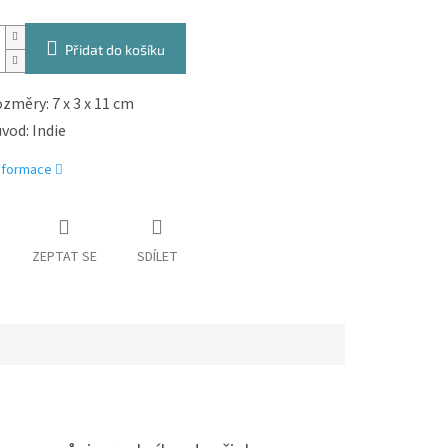
Přidat do košíku
změry: 7 x 3 x 11 cm
vod: Indie
informace
ZEPTAT SE
SDÍLET