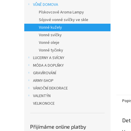
n
VŮNĚ DOMOVA
e
Pískovcové Aroma Lampy
l
Sójové vonné svíčky ve skle
Vonné kužely
Vonné svíčky
Vonné oleje
Vonné tyčinky
LUCERNY A SVÍCNY
MÓDA A DOPLŇKY
GRAVÍROVÁNÍ
ARMY-SHOP
VÁNOČNÍ DEKORACE
VALENTÝN
Popi
VELIKONOCE
Det
Přijímáme online platby