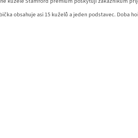
né kužele Stamford premium poskytují zákazníkům příj
bička obsahuje asi 15 kuželů a jeden podstavec. Doba hoř