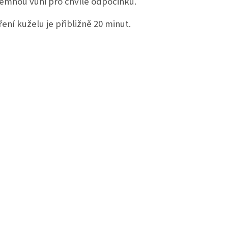
emnou vůni pro chvíle odpočinku.
ení kuželu je přibližně 20 minut.