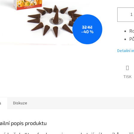
32 Kč
Ro
–40 %
Pů
Detailní 
TISK
s
Diskuze
ailní popis produktu