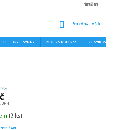
Přihlášení
NÁKUPNÍ
Prázdný košík
KOŠÍK
LUCERNY A SVÍCNY
MÓDA A DOPLŇKY
GRAVÍROVÁNÍ
AR
40 %
č
z DPH
dem
(2 ks)
 doručení