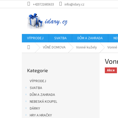
Přejít
+420721665633
info@idary.cz
na
obsah
VÝPRODEJ
SVATBA
DŮM A ZAHRADA
NE
Domů
VŮNĚ DOMOVA
Vonné kužely
Vonné 
P
Von
o
Přeskočit
s
Kategorie
kategorie
Akce
t
r
VÝPRODEJ
a
SVATBA
n
DŮM A ZAHRADA
n
í
NEBESKÁ KOUPEL
p
DÁRKY
a
HRY A HRAČKY