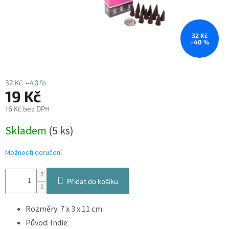
32 Kč
–40 %
32 Kč
–40 %
19 Kč
16 Kč bez DPH
Měrná
Skladem
(5 ks)
cena:
Možnosti doručení
Přidat do košíku
Rozměry: 7 x 3 x 11 cm
Původ: Indie