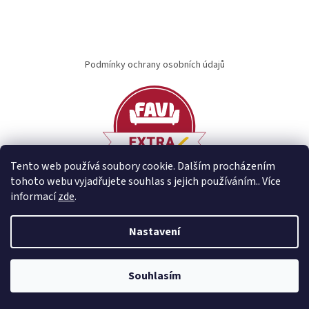
Z
á
Podmínky ochrany osobních údajů
p
a
t
í
Tento web používá soubory cookie. Dalším procházením
tohoto webu vyjadřujete souhlas s jejich používáním.. Více
informací
zde
.
Vytvořil Shoptet
Nastavení
Copyright 2026
idary.cz
. Všechna práva vyhrazena.
Souhlasím
Najdete nás i na
MALL.CZ