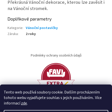
Překrásná Vánoční dekorace, kterou lze zavěsit i
na Vánoční stromek.
Doplňkové parametry
Kategorie
:
Vánoční postavičky
Záruka
:
2 roky
Z
á
Podmínky ochrany osobních údajů
p
a
t
í
Tento web používá soubory cookie. Dalším procházením
tohoto webu vyjadřujete souhlas s jejich používáním.. Více
informací
zde
.