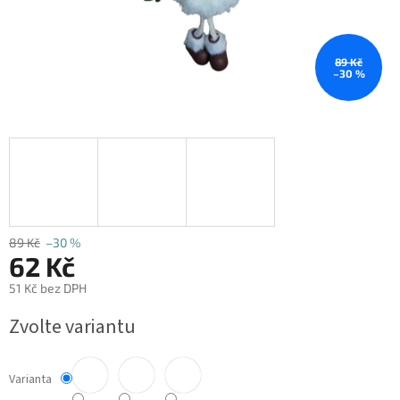
89 Kč
–30 %
89 Kč
–30 %
62 Kč
51 Kč bez DPH
Měrná
Zvolte variantu
cena:
Varianta