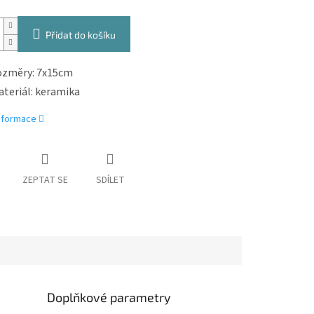
Přidat do košíku
změry: 7x15cm
teriál: keramika
informace
ZEPTAT SE
SDÍLET
Doplňkové parametry