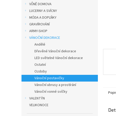
n
VŮNĚ DOMOVA
e
LUCERNY A SVÍCNY
l
MÓDA A DOPLŇKY
GRAVÍROVÁNÍ
ARMY-SHOP
VÁNOČNÍ DEKORACE
Andělé
Dřevěné Vánoční dekorace
LED světelné Vánoční dekorace
Ostatní
Ozdoby
Vánoční postavičky
Vánoční ubrusy a prostírání
Vánoční vonné svíčky
Popi
VALENTÝN
VELIKONOCE
Det