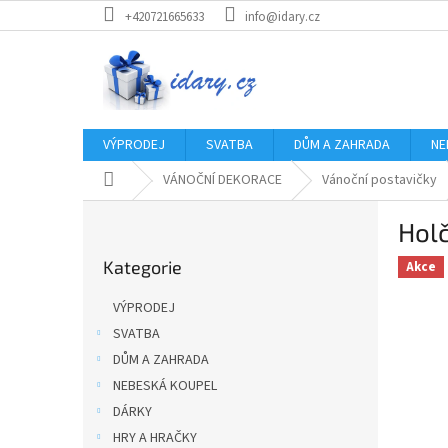
Přejít
+420721665633
info@idary.cz
na
obsah
VÝPRODEJ
SVATBA
DŮM A ZAHRADA
NE
Domů
VÁNOČNÍ DEKORACE
Vánoční postavičky
P
Hol
o
Přeskočit
s
Kategorie
kategorie
Akce
t
r
VÝPRODEJ
a
SVATBA
n
DŮM A ZAHRADA
n
í
NEBESKÁ KOUPEL
p
DÁRKY
a
HRY A HRAČKY