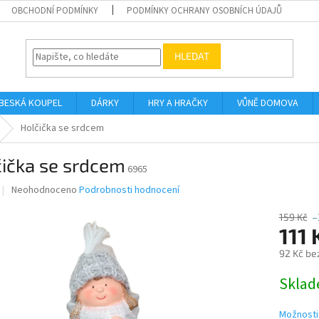
OBCHODNÍ PODMÍNKY
PODMÍNKY OCHRANY OSOBNÍCH ÚDAJŮ
HLEDAT
BESKÁ KOUPEL
DÁRKY
HRY A HRAČKY
VŮNĚ DOMOVA
Holčička se srdcem
čička se srdcem
6965
Průměrné
Neohodnoceno
Podrobnosti hodnocení
hodnocení
produktu
159 Kč
–
je
111 
0,0
92 Kč be
z
5
Měrná
Skla
hvězdiček.
cena:
Možnosti