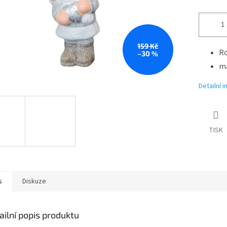
159 Kč
Ro
–30 %
ma
Detailní 
TISK
s
Diskuze
ailní popis produktu