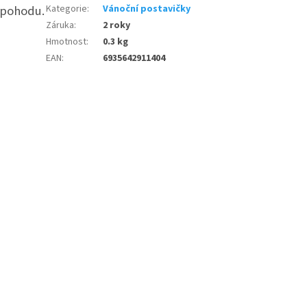
 pohodu.
Kategorie
:
Vánoční postavičky
Záruka
:
2 roky
Hmotnost
:
0.3 kg
EAN
:
6935642911404