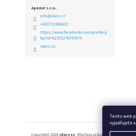
Apemir s.r.o.
info
@
idary.cz
+420721665633
https://www.facebook.com/profile.p
hp?id=61552276797875
idary.cz/
Z
á
p
a
t
í
Tento web p
vyjadřujete s
Copyright 2026
idary.cz
. Všechna práva vyhrazena.