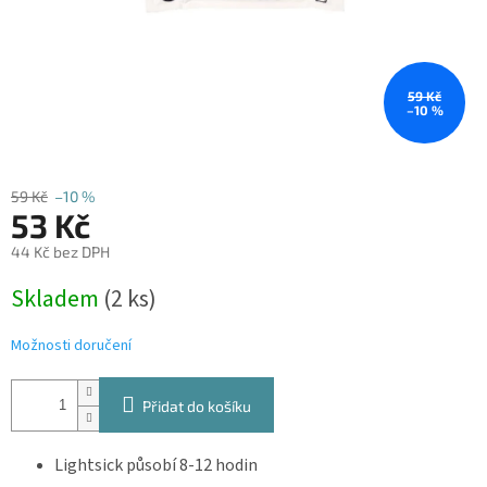
59 Kč
–10 %
59 Kč
–10 %
53 Kč
44 Kč bez DPH
Měrná
Skladem
(2 ks)
cena:
Možnosti doručení
Přidat do košíku
Lightsick působí 8-12 hodin