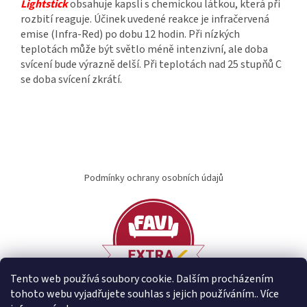
Lightstick
obsahuje kapsli s chemickou látkou, která při
rozbití reaguje. Účinek uvedené reakce je infračervená
emise (Infra-Red) po dobu 12 hodin.
Při nízkých
teplotách může být světlo méně intenzivní, ale doba
svícení bude výrazně delší.
Při teplotách nad 25 stupňů C
se doba svícení zkrátí.
Z
á
Podmínky ochrany osobních údajů
p
a
t
í
Tento web používá soubory cookie. Dalším procházením
tohoto webu vyjadřujete souhlas s jejich používáním.. Více