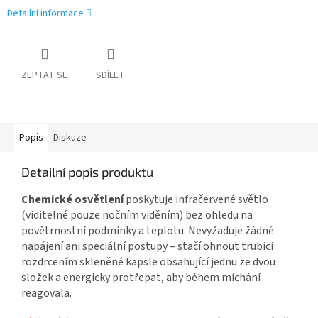
Detailní informace
ZEPTAT SE
SDÍLET
Popis
Diskuze
Detailní popis produktu
Chemické osvětlení
poskytuje infračervené světlo
(viditelné pouze nočním viděním) bez ohledu na
povětrnostní podmínky a teplotu. Nevyžaduje žádné
napájení ani speciální postupy – stačí ohnout trubici
rozdrcením skleněné kapsle obsahující jednu ze dvou
složek a energicky protřepat, aby během míchání
reagovala.