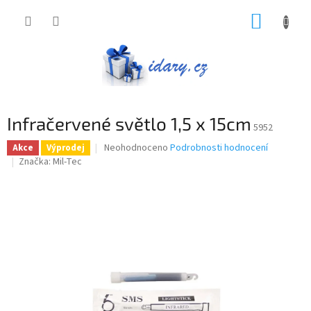
Přejít
NÁKUP
na
obsah
KOŠÍK
Infračervené světlo 1,5 x 15cm
5952
Průměrné
Neohodnoceno
Podrobnosti hodnocení
Akce
Výprodej
hodnocení
Značka:
Mil-Tec
produktu
je
0,0
z
5
hvězdiček.