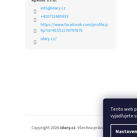
Apemir s.r.o.
info
@
idary.cz
+420721665633
https://www.facebook.com/profile.p
hp?id=61552276797875
idary.cz/
Z
á
p
a
t
í
Tento web p
vyjadřujete s
Copyright 2026
idary.cz
. Všechna práva vyhrazena.
Nastaven