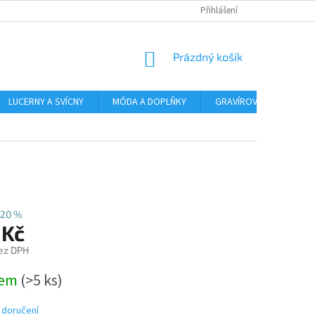
Přihlášení
NÁKUPNÍ
Prázdný košík
KOŠÍK
LUCERNY A SVÍCNY
MÓDA A DOPLŇKY
GRAVÍROVÁNÍ
AR
20 %
 Kč
ez DPH
dem
(>5 ks)
 doručení