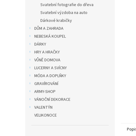
n
Svatební fotografie do dřeva
e
Svatební výzdoba na auto
l
Dárkové krabičky
DŮM A ZAHRADA
NEBESKÁ KOUPEL
DÁRKY
HRY A HRAČKY
VŮNĚ DOMOVA
LUCERNY A SVÍCNY
MÓDA A DOPLŇKY
GRAVÍROVÁNÍ
ARMY-SHOP
VÁNOČNÍ DEKORACE
VALENTÝN
VELIKONOCE
Popi