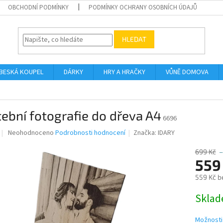
OBCHODNÍ PODMÍNKY
PODMÍNKY OCHRANY OSOBNÍCH ÚDAJŮ
HLEDAT
BESKÁ KOUPEL
DÁRKY
HRY A HRAČKY
VŮNĚ DOMOVA
ební fotografie do dřeva A4
6696
Průměrné
Neohodnoceno
Podrobnosti hodnocení
Značka:
IDARY
hodnocení
produktu
699 Kč
–
je
559
0,0
559 Kč b
z
5
Měrná
Skla
hvězdiček.
cena:
Možnosti