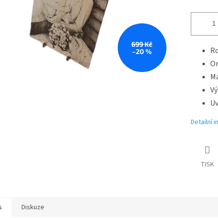
699 Kč
Ro
–20 %
Or
Ma
Vý
Uv
Detailní 
TISK
s
Diskuze