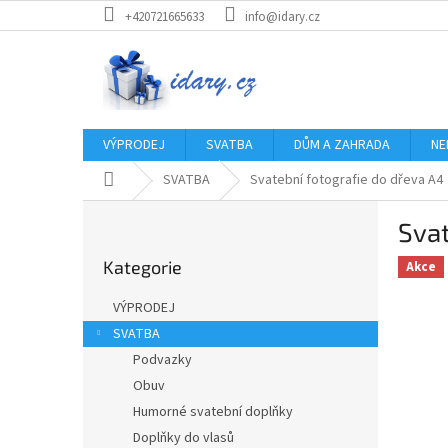
Přejít
+420721665633
info@idary.cz
na
obsah
VÝPRODEJ
SVATBA
DŮM A ZAHRADA
NE
Domů
SVATBA
Svatební fotografie do dřeva A4
P
Svat
o
Přeskočit
s
Kategorie
kategorie
Akce
t
r
VÝPRODEJ
a
SVATBA
n
Podvazky
n
í
Obuv
p
Humorné svatební doplňky
a
Doplňky do vlasů