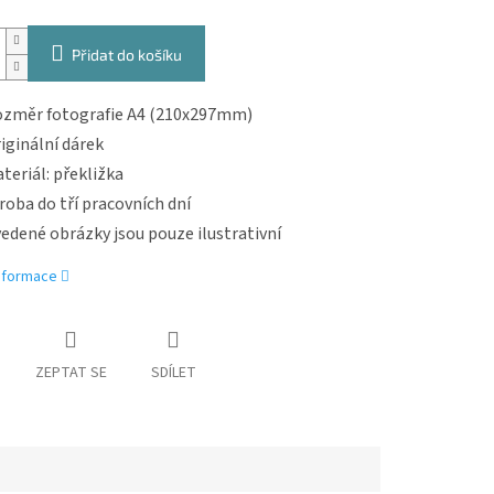
Přidat do košíku
změr fotografie A4 (210x297mm)
iginální dárek
teriál: překližka
roba do tří pracovních dní
edené obrázky jsou pouze ilustrativní
informace
ZEPTAT SE
SDÍLET