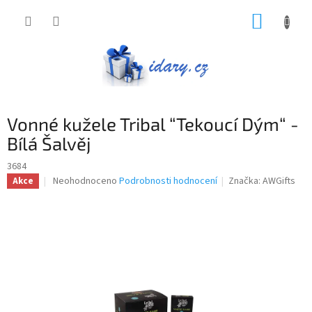
Přejít
NÁKUP
na
obsah
KOŠÍK
Vonné kužele Tribal “Tekoucí Dým“ -
Bílá Šalvěj
3684
Průměrné
Neohodnoceno
Podrobnosti hodnocení
Značka:
AWGifts
Akce
hodnocení
produktu
je
0,0
z
5
hvězdiček.