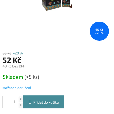
65 Kč
–20 %
65 Kč
–20 %
52 Kč
43 Kč bez DPH
Měrná
Skladem
(>5 ks)
cena:
Možnosti doručení
Přidat do košíku