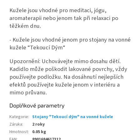
Kužele jsou vhodné pro meditaci, jógu,
aromaterapii nebo jenom tak při relaxaci po
těžkém dnu.
- Kužele jsou vhodné jenom pro stojany na vonné
kužele “Tekoucí Dým“
Upozornění: Uchovávejte mimo dosahu dětí.
Kadidlo může poškodit lakované povrchy, vždy
používejte podložku. Na dosáhnutí nejlepších
efektů používejte kužele jenom v interiéru a
mimo průvanu.
Doplňkové parametry
Kategorie
:
Stojany "Tekoucí dým" na vonné kužele
Záruka
:
2 roky
Hmotnost
:
0.05 kg
EAN
:
8901684617312