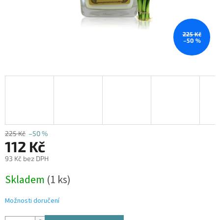
225 Kč
–50 %
225 Kč
–50 %
112 Kč
93 Kč bez DPH
Měrná
Skladem
(1 ks)
cena:
Možnosti doručení