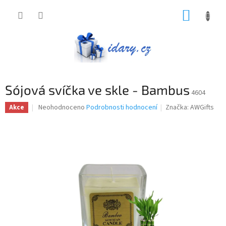
Přejít
NÁKUP
na
obsah
KOŠÍK
Sójová svíčka ve skle - Bambus
4604
Průměrné
Neohodnoceno
Podrobnosti hodnocení
Značka:
AWGifts
Akce
hodnocení
produktu
je
0,0
z
5
hvězdiček.