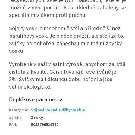
recyklovaných skleněných nádobách, které je
možné znovu použít. Jsou úhledně zabaleny se
speciálním víčkem proti prachu.
Sójový vosk je mnohem čistší a přírodnější než
parafínový vosk. Je o něco dražší, ale stojí za to.
Svíčky po dohoření zanechají minimální zbytky
vosku.
Vyrobené v naší vlastní výrobě, abychom zajistili
čistotu a kvalitu. Garantovaná úroveň vůně je
3%. Svíčky mají dlouhou dobu hoření a jsou
velmi ekologické.
Doplňkové parametry
Kategorie
:
Sójové vonné svíčky ve skle
Záruka
:
2 roky
EAN
:
5055796539772