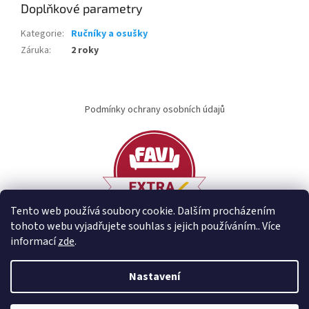
Doplňkové parametry
Kategorie
:
Ručníky a osušky
Záruka
:
2 roky
Z
á
Podmínky ochrany osobních údajů
p
a
t
í
Tento web používá soubory cookie. Dalším procházením
tohoto webu vyjadřujete souhlas s jejich používáním.. Více
informací
zde
.
Vytvořil Shoptet
Nastavení
Copyright 2026
idary.cz
. Všechna práva vyhrazena.