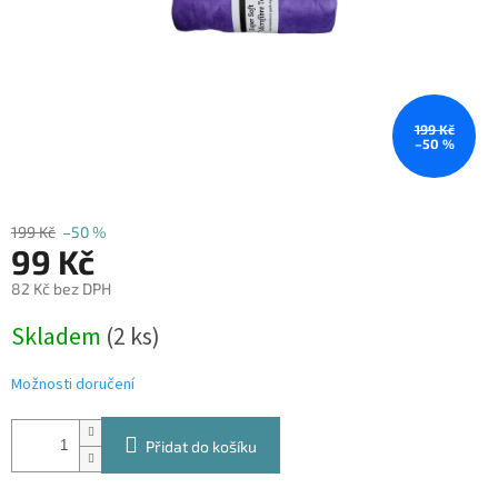
199 Kč
–50 %
199 Kč
–50 %
99 Kč
82 Kč bez DPH
Měrná
Skladem
(2 ks)
cena:
Možnosti doručení
Přidat do košíku