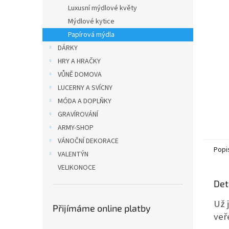
n
Luxusní mýdlové květy
e
Mýdlové kytice
l
Papírová mýdla
DÁRKY
HRY A HRAČKY
VŮNĚ DOMOVA
LUCERNY A SVÍCNY
MÓDA A DOPLŇKY
GRAVÍROVÁNÍ
ARMY-SHOP
VÁNOČNÍ DEKORACE
Popi
VALENTÝN
VELIKONOCE
Det
Už 
Přijímáme online platby
veř