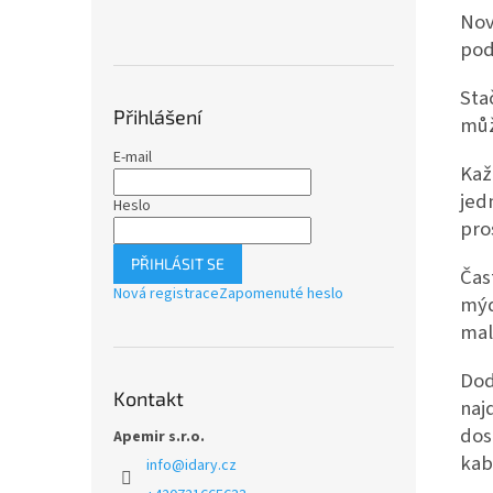
Nov
pod
Sta
Přihlášení
můž
E-mail
Kaž
jed
Heslo
pro
PŘIHLÁSIT SE
Čas
Nová registrace
Zapomenuté heslo
mýd
mal
Dod
Kontakt
naj
dos
Apemir s.r.o.
kab
info
@
idary.cz