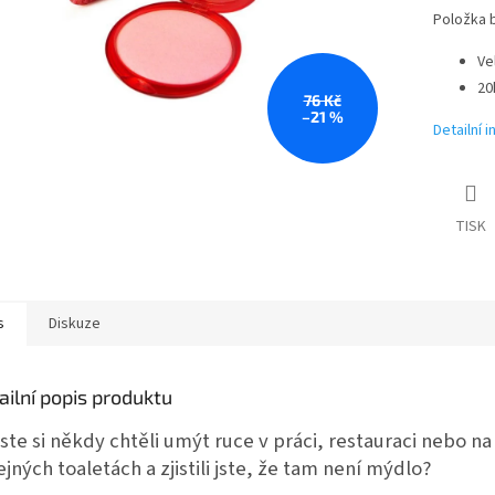
Položka 
Ve
20
76 Kč
–21 %
Detailní 
TISK
s
Diskuze
ailní popis produktu
jste si někdy chtěli umýt ruce v práci, restauraci nebo na
ejných toaletách a zjistili jste, že tam není mýdlo?