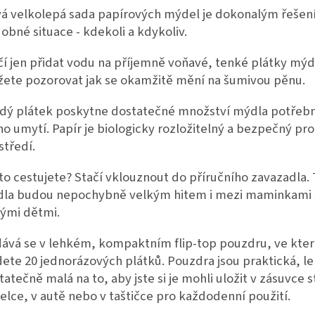
á velkolepá sada papírových mýdel
je dokonalým řešen
obné situace - kdekoli a kdykoliv.
čí jen přidat vodu na příjemně voňavé, tenké plátky mýd
ete pozorovat jak se okamžitě mění na šumivou pěnu.
dý plátek poskytne dostatečné množství mýdla potřeb
no umytí. Papír je biologicky rozložitelný a bezpečný pro
středí.
to cestujete? Stačí vklouznout do příručního zavazadla. 
la budou nepochybně velkým hitem i mezi maminkami 
ými dětmi.
ává se v lehkém, kompaktním flip-top pouzdru, ve kte
dete 20 jednorázových plátků. Pouzdra jsou praktická, le
tatečně malá na to, aby jste si je mohli uložit v zásuvce s
elce, v autě nebo v taštičce pro každodenní použití.