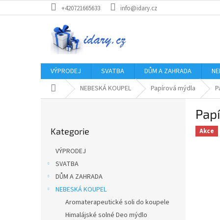
Přejít
+420721665633
info@idary.cz
na
obsah
VÝPRODEJ
SVATBA
DŮM A ZAHRADA
NE
Domů
NEBESKÁ KOUPEL
Papírová mýdla
P
P
Pap
o
Přeskočit
s
Kategorie
kategorie
Akce
t
r
VÝPRODEJ
a
SVATBA
n
DŮM A ZAHRADA
n
í
NEBESKÁ KOUPEL
p
Aromaterapeutické soli do koupele
a
Himalájské solné Deo mýdlo