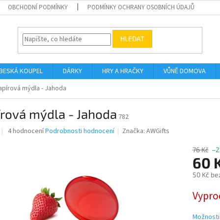
OBCHODNÍ PODMÍNKY
PODMÍNKY OCHRANY OSOBNÍCH ÚDAJŮ
HLEDAT
BESKÁ KOUPEL
DÁRKY
HRY A HRAČKY
VŮNĚ DOMOVA
apírová mýdla - Jahoda
írová mýdla - Jahoda
782
Průměrné
4 hodnocení
Podrobnosti hodnocení
Značka:
AWGifts
hodnocení
produktu
76 Kč
–2
je
60 
4,3
50 Kč be
z
5
Měrná
Vypro
hvězdiček.
cena:
Možnosti