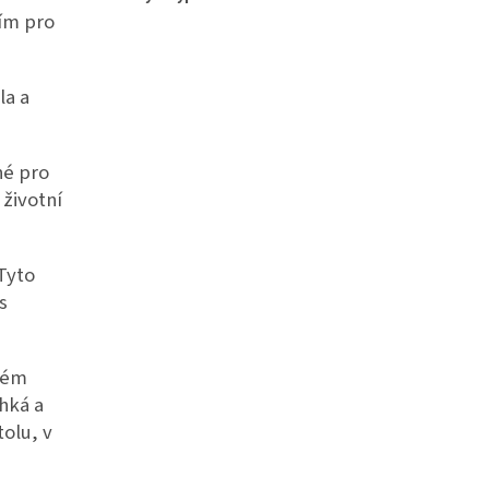
ím pro
la a
né pro
 životní
Tyto
s
rém
hká a
tolu, v