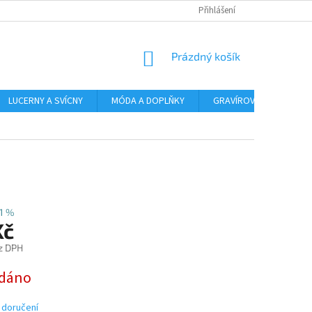
Přihlášení
NÁKUPNÍ
Prázdný košík
KOŠÍK
LUCERNY A SVÍCNY
MÓDA A DOPLŇKY
GRAVÍROVÁNÍ
AR
1 %
Kč
z DPH
dáno
 doručení