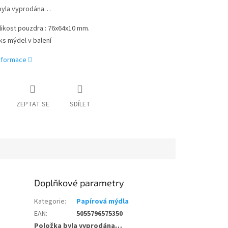
byla vyprodána…
likost pouzdra : 76x64x10 mm.
ks mýdel v balení
informace
ZEPTAT SE
SDÍLET
Doplňkové parametry
Kategorie
:
Papírová mýdla
EAN
:
5055796575350
Položka byla vyprodána…