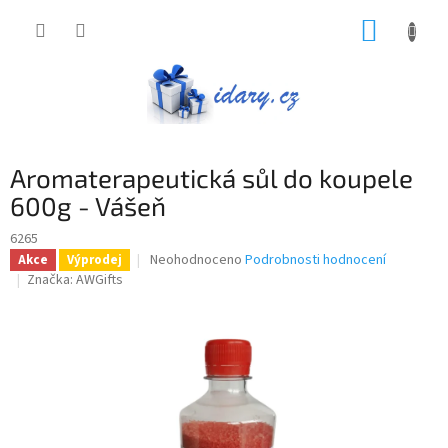
Přejít
NÁKUP
na
obsah
KOŠÍK
Aromaterapeutická sůl do koupele
600g - Vášeň
6265
Průměrné
Neohodnoceno
Podrobnosti hodnocení
Akce
Výprodej
hodnocení
Značka:
AWGifts
produktu
je
0,0
z
5
hvězdiček.