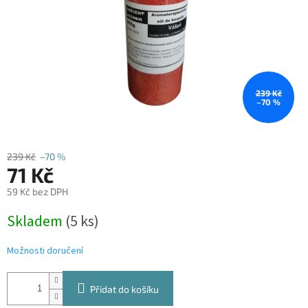
239 Kč
–70 %
239 Kč
–70 %
71 Kč
59 Kč bez DPH
Měrná
Skladem
(5 ks)
cena:
Možnosti doručení
Přidat do košíku