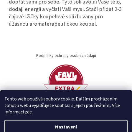
dopřát sami pro sebe. Tyto soli uvolní Vaše tělo,
dodají energii a vyčistí Vaši mysl. Stačí přidat 2-3
čajové lžičky koupelové soli do vany pro
úžasnou aromaterapeutickou koupel.
Z
á
Podmínky ochrany osobních údajů
p
a
t
í
Tento web používá soubory cookie. Dalším procházením
tohoto webu vyjadřujete souhlas s jejich používáním.. Více
informací
zde
.
Vytvořil Shoptet
Nastavení