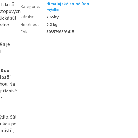
Himalájské solné Deo
ch kusů
Kategorie
:
mýdlo
 stopových
Záruka
:
2 roky
ická sůl
nadno
Hmotnost
:
0.2 kg
EAN
:
5055796593415
 a je
í
é Deo
dpaží
hou. Na
příznivě.
e
.
ýdlo. Sůl
rukou po
 místě,