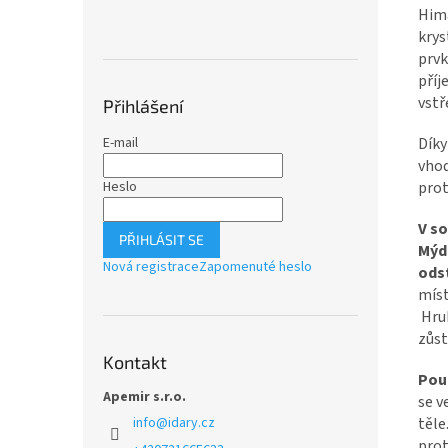
Hima
krys
prvk
příj
vstř
Přihlášení
Díky
E-mail
vhod
prot
Heslo
V s
PŘIHLÁSIT SE
Mýd
Nová registrace
Zapomenuté heslo
ods
míst
Hrub
zůst
Kontakt
Použ
Apemir s.r.o.
se v
těle
info
@
idary.cz
prot