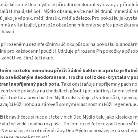
lájské solné Deo mýdlo je přírodní deodorant vyřezaný z přírodní
talů Himalájské Soli. Mýdlo obsahuje více než 84 druhů minerálů a
ů jako je vápník, měď, draslík, měď a železo. Pro pokožku je krystal
emná a vitalizující, protože obsažené minerály se přes pokožku s
ebávají.
 přirozenému dezinfekčnímu účinku působí na pokožku blahodárně
né pro každodenní použití. Udržuje přirozené Ph pokožky a působ
izánětlivě, čímž léčí akné.
olném roztoku nemohou přežít žádné bakterie a proto je Soln
lo osvědčeným deodorantem. Trocha soli z deo-krystalu v po
traní nepříjemný pach potu
. Také odstraňuje nepříjemný pach no
ech tvrdé pokožky na chodidlech působí potírání krystalem velmi 
ší struktura povrchu Deo Mýdla odstraňuje ztvrdlou kůži, zpevňuj
avající kůži nohou a zároveň solnými vlastnostmi kůži regeneruje 
ití:
navlhčete si ruce a třete v nich Deo Mýdlo tak, jako klasické m
e vlažné vodě snadno rozpustí. Potom rozetřete rozpuštěnou sůl 
. Nenanášejte na otevřené rány. Deo Mýdlo uchovávejte na suchém
ože se ve vodě rozpustí.