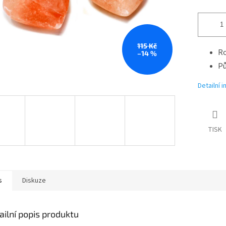
115 Kč
Ro
–14 %
Pů
Detailní 
TISK
s
Diskuze
ailní popis produktu