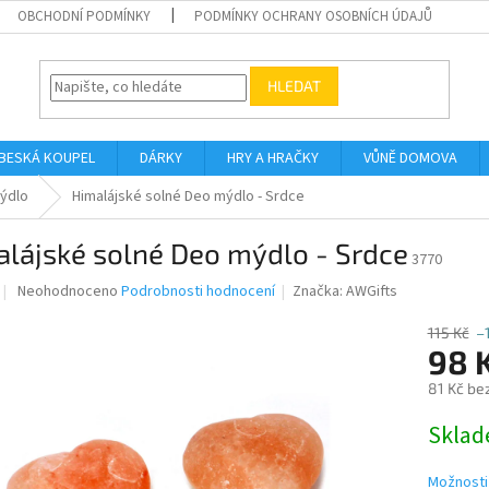
OBCHODNÍ PODMÍNKY
PODMÍNKY OCHRANY OSOBNÍCH ÚDAJŮ
HLEDAT
BESKÁ KOUPEL
DÁRKY
HRY A HRAČKY
VŮNĚ DOMOVA
mýdlo
Himalájské solné Deo mýdlo - Srdce
lájské solné Deo mýdlo - Srdce
3770
Průměrné
Neohodnoceno
Podrobnosti hodnocení
Značka:
AWGifts
hodnocení
produktu
115 Kč
–
je
98 
0,0
81 Kč be
z
5
Měrná
Skla
hvězdiček.
cena:
Možnosti