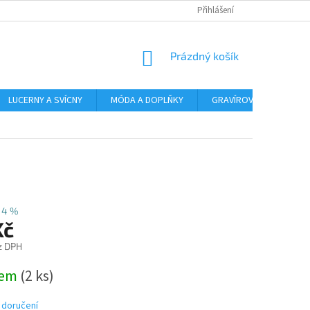
Přihlášení
NÁKUPNÍ
Prázdný košík
KOŠÍK
LUCERNY A SVÍCNY
MÓDA A DOPLŇKY
GRAVÍROVÁNÍ
AR
14 %
Kč
z DPH
dem
(2 ks)
 doručení