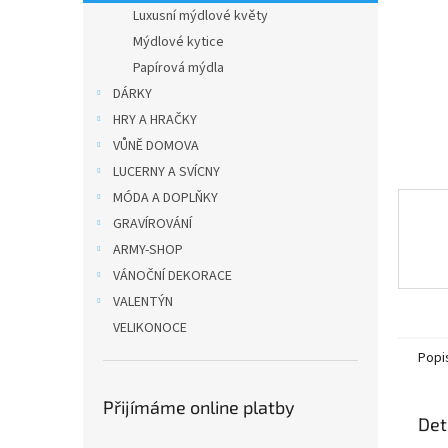
n
Luxusní mýdlové květy
e
Mýdlové kytice
l
Papírová mýdla
DÁRKY
HRY A HRAČKY
VŮNĚ DOMOVA
LUCERNY A SVÍCNY
MÓDA A DOPLŇKY
GRAVÍROVÁNÍ
ARMY-SHOP
VÁNOČNÍ DEKORACE
VALENTÝN
VELIKONOCE
Popi
Přijímáme online platby
Det