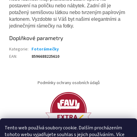
postavení na poličku nebo nábytek. Zadní díl je
potažený semišovou látkou nebo tvrzeným papírovým
kartonem. Vyzdobte si Váš byt našimi elegantními a
jedinečnými rámečky na fotky.
Doplňkové parametry
Kategorie
:
Fotorámečky
EAN
:
8596688225610
Z
á
Podmínky ochrany osobních údajů
p
a
t
í
Tento web používá soubory cookie. Dalším procházením
tohoto webu vyjadřujete souhlas s jejich používáním.. Více