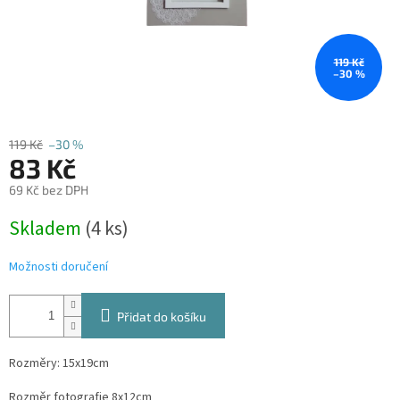
119 Kč
–30 %
119 Kč
–30 %
83 Kč
69 Kč bez DPH
Měrná
Skladem
(4 ks)
cena:
Možnosti doručení
Přidat do košíku
Rozměry: 15x19cm
Rozměr fotografie 8x12cm