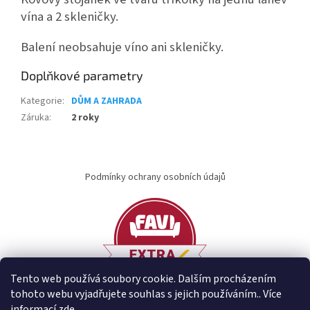
vína a 2 skleničky.
Balení neobsahuje víno ani skleničky.
Doplňkové parametry
Kategorie
:
DŮM A ZAHRADA
Záruka
:
2 roky
Z
á
Podmínky ochrany osobních údajů
p
a
t
í
Tento web používá soubory cookie. Dalším procházením
tohoto webu vyjadřujete souhlas s jejich používáním.. Více
informací
zde
.