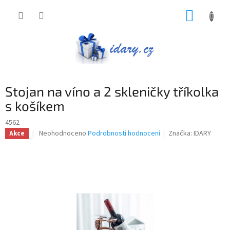
Přejít
NÁKUP
na
obsah
KOŠÍK
Stojan na víno a 2 skleničky tříkolka
s košíkem
4562
Průměrné
Neohodnoceno
Podrobnosti hodnocení
Značka:
IDARY
Akce
hodnocení
produktu
je
0,0
z
5
hvězdiček.