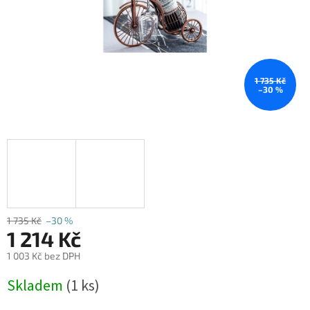
1 735 Kč
–30 %
1 735 Kč
–30 %
1 214 Kč
1 003 Kč bez DPH
Měrná
Skladem
(1 ks)
cena: