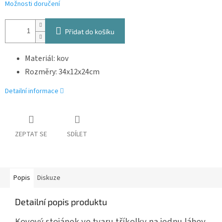
Možnosti doručení
Přidat do košíku
Materiál: kov
Rozměry: 34x12x24cm
Detailní informace
ZEPTAT SE
SDÍLET
Popis
Diskuze
Detailní popis produktu
Kovový stojánek ve tvaru tříkolky na jednu láhev