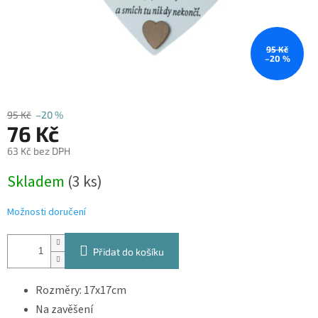
95 Kč
–20 %
95 Kč
–20 %
76 Kč
63 Kč bez DPH
Měrná
Skladem
(3 ks)
cena:
Možnosti doručení
Přidat do košíku
Rozměry: 17x17cm
Na zavěšení