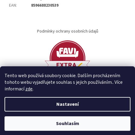
EAN
:
8596688230539
Z
á
Podmínky ochrany osobních údajů
p
a
t
í
Tento web používá soubory cookie. Dalším procházením
tohoto webu vyjadřujete souhlas s jejich používáním.. Více
informací
zde
.
Vytvořil Shoptet
Nastavení
Copyright 2026
idary.cz
. Všechna práva vyhrazena.
Souhlasím