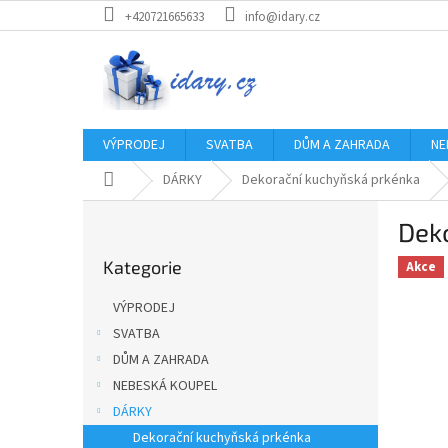
Přejít
+420721665633
info@idary.cz
na
obsah
VÝPRODEJ
SVATBA
DŮM A ZAHRADA
NE
Domů
DÁRKY
Dekorační kuchyňská prkénka
P
Dek
o
Přeskočit
s
Kategorie
kategorie
Akce
t
r
VÝPRODEJ
a
SVATBA
n
DŮM A ZAHRADA
n
í
NEBESKÁ KOUPEL
p
DÁRKY
a
Dekorační kuchyňská prkénka