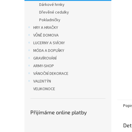
n
Dárkové hrnky
e
Dřevěné cedulky
l
Pokladničky
HRY A HRAČKY
VŮNĚ DOMOVA
LUCERNY A SVÍCNY
MÓDA A DOPLŇKY
GRAVÍROVÁNÍ
ARMY-SHOP
VÁNOČNÍ DEKORACE
VALENTÝN
VELIKONOCE
Popi
Přijímáme online platby
Det