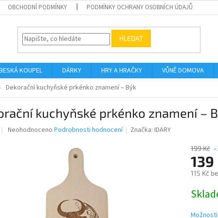
OBCHODNÍ PODMÍNKY
PODMÍNKY OCHRANY OSOBNÍCH ÚDAJŮ
HLEDAT
BESKÁ KOUPEL
DÁRKY
HRY A HRAČKY
VŮNĚ DOMOVA
Dekorační kuchyňské prkénko znamení – Býk
orační kuchyňské prkénko znamení – 
Průměrné
Neohodnoceno
Podrobnosti hodnocení
Značka:
IDARY
hodnocení
produktu
199 Kč
–
je
139
0,0
115 Kč b
z
5
Měrná
Skla
hvězdiček.
cena:
Možnosti