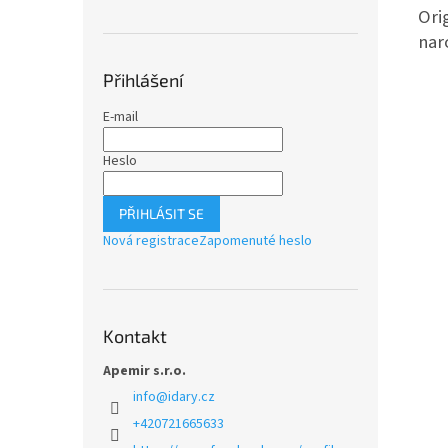
Ori
nar
Přihlášení
E-mail
Heslo
PŘIHLÁSIT SE
Nová registrace
Zapomenuté heslo
Kontakt
Apemir s.r.o.
info
@
idary.cz
+420721665633