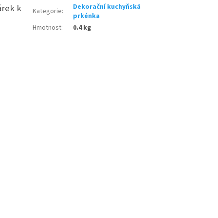
árek k
Dekorační kuchyňská
Kategorie
:
prkénka
Hmotnost
:
0.4 kg