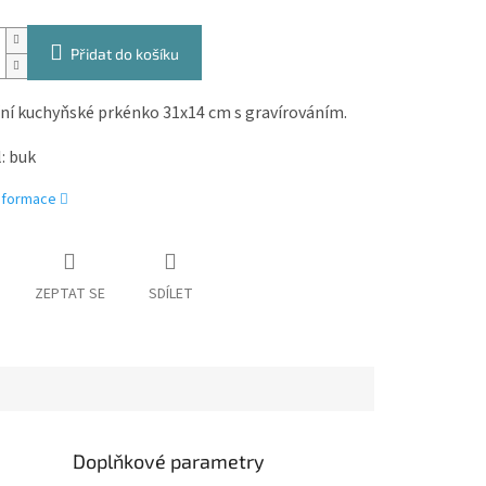
Přidat do košíku
ní kuchyňské prkénko 31x14 cm s gravírováním.
: buk
informace
ZEPTAT SE
SDÍLET
Doplňkové parametry