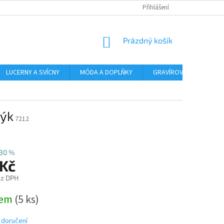
Přihlášení
NÁKUPNÍ
Prázdný košík
KOŠÍK
LUCERNY A SVÍCNY
MÓDA A DOPLŇKY
GRAVÍROVÁNÍ
AR
Býk
7212
30 %
 Kč
ez DPH
dem
(5 ks)
 doručení