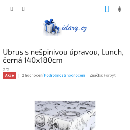
Přejít
NÁKUP
na
obsah
KOŠÍK
Ubrus s nešpinivou úpravou, Lunch,
černá 140x180cm
979
Průměrné
2 hodnocení
Podrobnosti hodnocení
Značka:
Forbyt
Akce
hodnocení
produktu
je
4,0
z
5
hvězdiček.