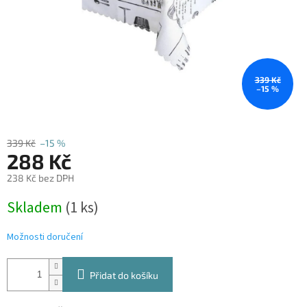
339 Kč
–15 %
339 Kč
–15 %
288 Kč
238 Kč bez DPH
Měrná
Skladem
(1 ks)
cena:
Možnosti doručení
Přidat do košíku