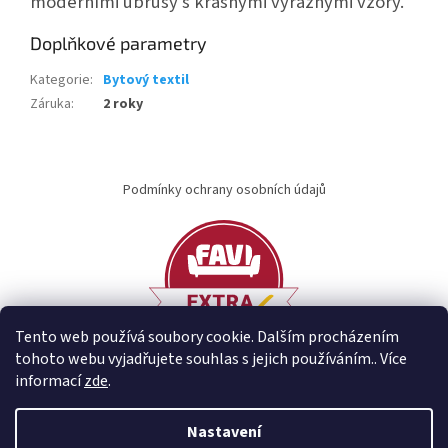
moderními ubrusy s krásnými výraznými vzory.
Doplňkové parametry
Kategorie
:
Bytový textil
Záruka
:
2 roky
Z
á
Podmínky ochrany osobních údajů
p
a
t
í
Tento web používá soubory cookie. Dalším procházením
tohoto webu vyjadřujete souhlas s jejich používáním.. Více
informací
zde
.
Vytvořil Shoptet
Nastavení