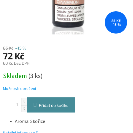
85 Kč
–15 %
85 Kč
–15 %
72 Kč
60 Kč bez DPH
Měrná
Skladem
(3 ks)
cena:
Možnosti doručení
Přidat do košíku
Aroma: Skořice