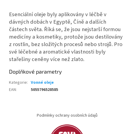
Esenciální oleje byly aplikovány v léčbě v
dávných dobách v Egyptě, Číně a dalších
částech světa. Říká se, že jsou nejstarší formou
medicíny a kosmetiky, protože jsou destilovány
z rostlin, bez složitých procesů nebo strojů. Pro
své léčebné a aromatické vlastnosti byly
stařešiny ceněny více než zlato.
Doplňkové parametry
Kategorie
:
Vonné oleje
EAN
:
5055796528585
Z
á
Podmínky ochrany osobních údajů
p
a
t