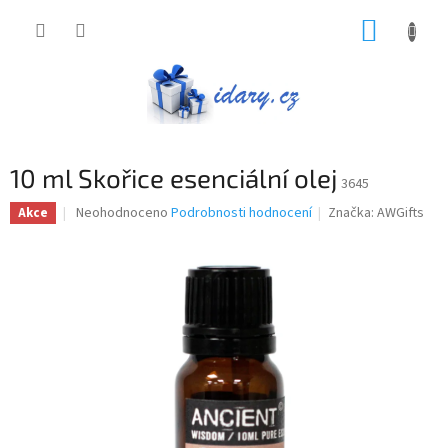
Přejít
NÁKUP
na
obsah
KOŠÍK
10 ml Skořice esenciální olej
3645
Průměrné
Neohodnoceno
Podrobnosti hodnocení
Značka:
AWGifts
Akce
hodnocení
produktu
je
0,0
z
5
hvězdiček.