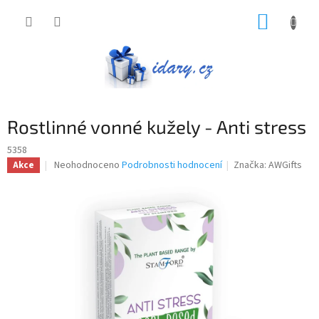
Přejít
NÁKUP
na
obsah
KOŠÍK
Rostlinné vonné kužely - Anti stress
5358
Průměrné
Neohodnoceno
Podrobnosti hodnocení
Značka:
AWGifts
Akce
hodnocení
produktu
je
0,0
z
5
hvězdiček.