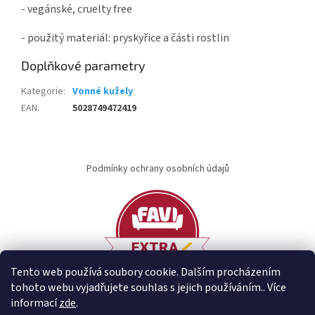
- vegánské, cruelty free
- použitý materiál: pryskyřice a části rostlin
Doplňkové parametry
Kategorie
:
Vonné kužely
EAN
:
5028749472419
Z
á
Podmínky ochrany osobních údajů
p
a
t
í
Tento web používá soubory cookie. Dalším procházením
tohoto webu vyjadřujete souhlas s jejich používáním.. Více
informací
zde
.