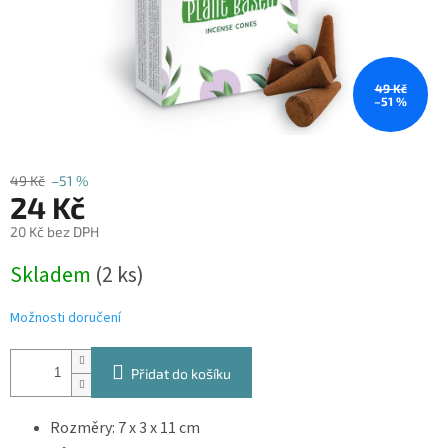
49 Kč
–51 %
49 Kč
–51 %
24 Kč
20 Kč bez DPH
Měrná
Skladem
(2 ks)
cena:
Možnosti doručení
Přidat do košíku
Rozměry: 7 x 3 x 11 cm