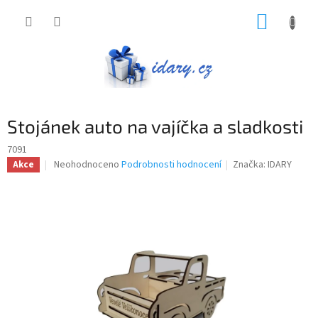
Přejít
NÁKUP
na
obsah
KOŠÍK
Stojánek auto na vajíčka a sladkosti
7091
Průměrné
Neohodnoceno
Podrobnosti hodnocení
Značka:
IDARY
Akce
hodnocení
produktu
je
0,0
z
5
hvězdiček.