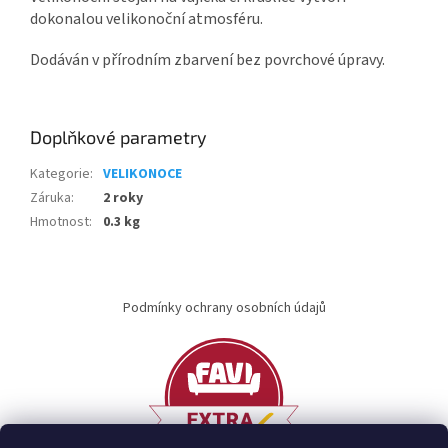
dokonalou velikonoční atmosféru.
Dodáván v přírodním zbarvení bez povrchové úpravy.
Doplňkové parametry
Kategorie
:
VELIKONOCE
Záruka
:
2 roky
Hmotnost
:
0.3 kg
Z
á
Podmínky ochrany osobních údajů
p
a
t
í