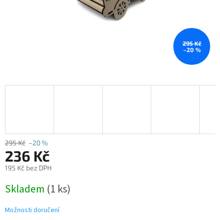
295 Kč
–20 %
295 Kč
–20 %
236 Kč
195 Kč bez DPH
Měrná
Skladem
(1 ks)
cena:
Možnosti doručení