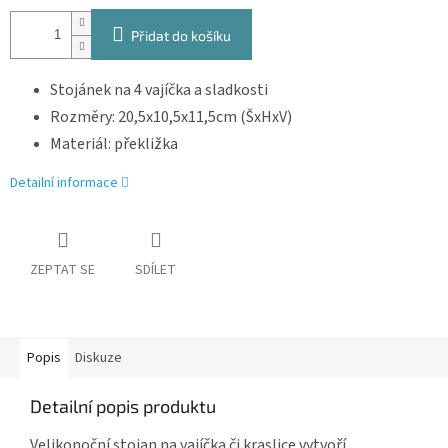
Přidat do košíku
Stojánek na 4 vajíčka a sladkosti
Rozměry: 20,5x10,5x11,5cm (ŠxHxV)
Materiál: překližka
Detailní informace
ZEPTAT SE
SDÍLET
Popis
Diskuze
Detailní popis produktu
Velikonoční stojan na vajíčka či kraslice vytvoří