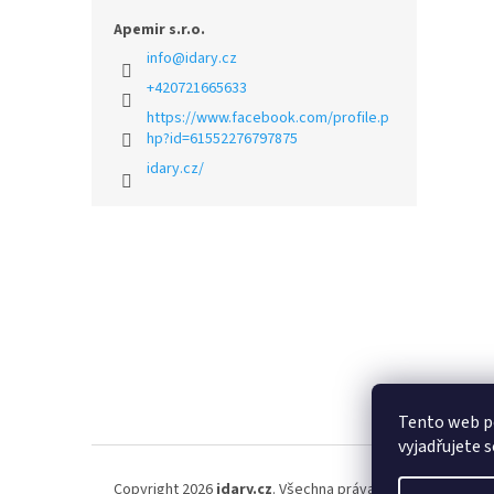
Apemir s.r.o.
info
@
idary.cz
+420721665633
https://www.facebook.com/profile.p
hp?id=61552276797875
idary.cz/
Z
á
p
a
t
í
Tento web p
vyjadřujete s
Copyright 2026
idary.cz
. Všechna práva vyhrazena.