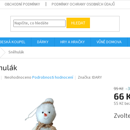
OBCHODNÍ PODMÍNKY
PODMÍNKY OCHRANY OSOBNÍCH ÚDAJŮ
HLEDAT
BESKÁ KOUPEL
DÁRKY
HRY A HRAČKY
VŮNĚ DOMOVA
Sněhulák
hulák
Průměrné
Neohodnoceno
Podrobnosti hodnocení
Značka:
IDARY
hodnocení
produktu
95 Kč
–3
je
66 
0,0
55 Kč be
z
5
Měrná
Zvolt
hvězdiček.
cena: