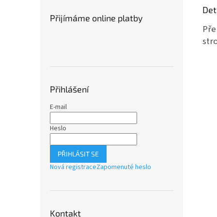
Det
Přijímáme online platby
Pře
str
Přihlášení
E-mail
Heslo
PŘIHLÁSIT SE
Nová registrace
Zapomenuté heslo
Kontakt