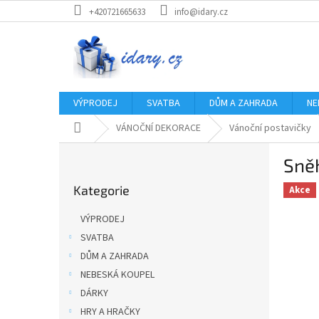
Přejít
+420721665633
info@idary.cz
na
obsah
VÝPRODEJ
SVATBA
DŮM A ZAHRADA
NE
Domů
VÁNOČNÍ DEKORACE
Vánoční postavičky
P
Sně
o
Přeskočit
s
Kategorie
kategorie
Akce
t
r
VÝPRODEJ
a
SVATBA
n
DŮM A ZAHRADA
n
í
NEBESKÁ KOUPEL
p
DÁRKY
a
HRY A HRAČKY