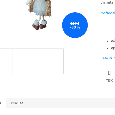
Varianta
Možnosti
95 Kč
–30 %
Vý
Vh
Detailní 
TISK
s
Diskuze