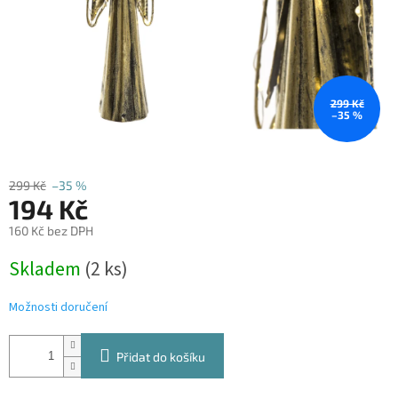
299 Kč
–35 %
299 Kč
–35 %
194 Kč
160 Kč bez DPH
Měrná
Skladem
(2 ks)
cena:
Možnosti doručení
Přidat do košíku