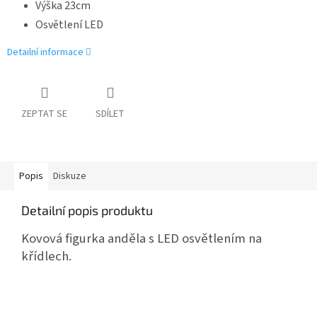
Výška 23cm
Osvětlení LED
Detailní informace
ZEPTAT SE
SDÍLET
Popis
Diskuze
Detailní popis produktu
Kovová figurka anděla s LED osvětlením na
křídlech.
Z