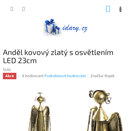
Přejít
NÁKUP
na
obsah
KOŠÍK
Anděl kovový zlatý s osvětlením
LED 23cm
5161
Průměrné
8 hodnocení
Podrobnosti hodnocení
Značka:
Rojek
Akce
hodnocení
produktu
je
3,8
z
5
hvězdiček.