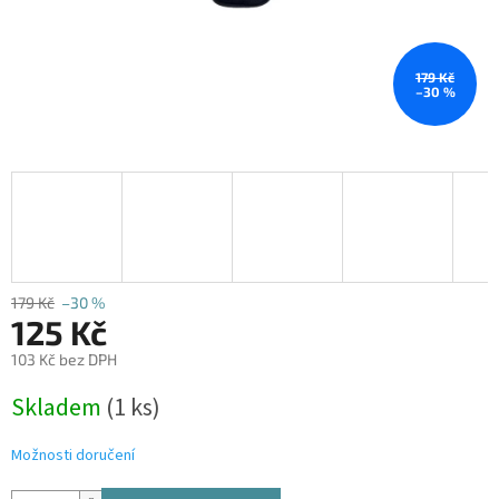
179 Kč
–30 %
179 Kč
–30 %
125 Kč
103 Kč bez DPH
Měrná
Skladem
(1 ks)
cena:
Možnosti doručení