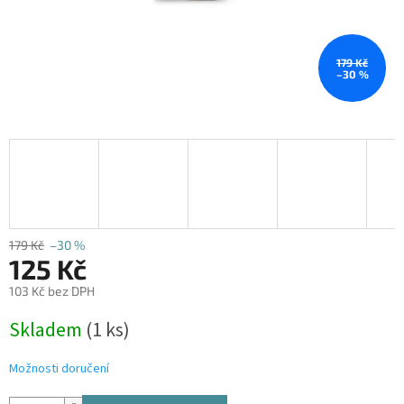
179 Kč
–30 %
179 Kč
–30 %
125 Kč
103 Kč bez DPH
Měrná
Skladem
(1 ks)
cena:
Možnosti doručení