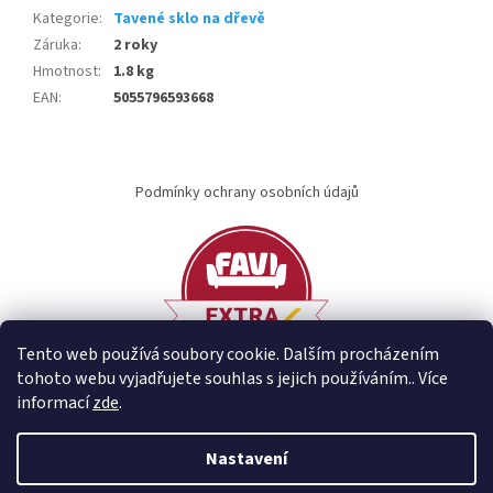
Kategorie
:
Tavené sklo na dřevě
Záruka
:
2 roky
Hmotnost
:
1.8 kg
EAN
:
5055796593668
Z
á
Podmínky ochrany osobních údajů
p
a
t
í
Tento web používá soubory cookie. Dalším procházením
tohoto webu vyjadřujete souhlas s jejich používáním.. Více
informací
zde
.
Vytvořil Shoptet
Nastavení