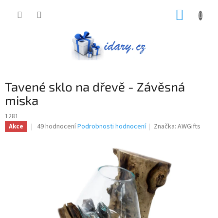
Přejít
NÁKUP
na
obsah
KOŠÍK
Tavené sklo na dřevě - Závěsná
miska
1281
Průměrné
49 hodnocení
Podrobnosti hodnocení
Značka:
AWGifts
Akce
hodnocení
produktu
je
3,1
z
5
hvězdiček.