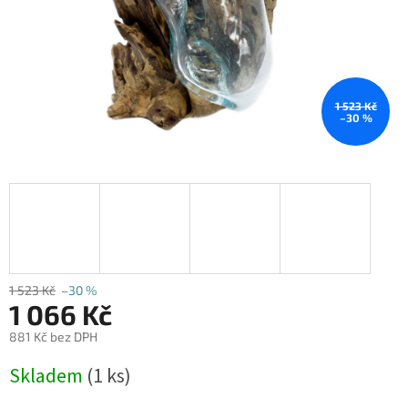
1 523 Kč
–30 %
1 523 Kč
–30 %
1 066 Kč
881 Kč bez DPH
Měrná
Skladem
(1 ks)
cena: