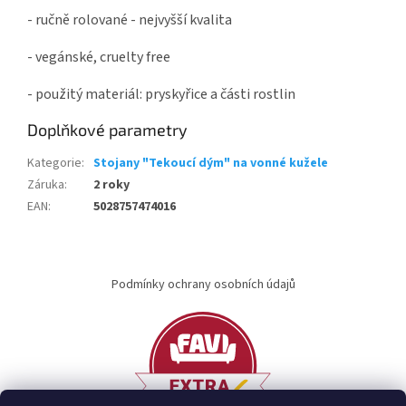
- ručně rolované - nejvyšší kvalita
- vegánské, cruelty free
- použitý materiál: pryskyřice a části rostlin
Doplňkové parametry
Kategorie
:
Stojany "Tekoucí dým" na vonné kužele
Záruka
:
2 roky
EAN
:
5028757474016
Z
á
Podmínky ochrany osobních údajů
p
a
t
í