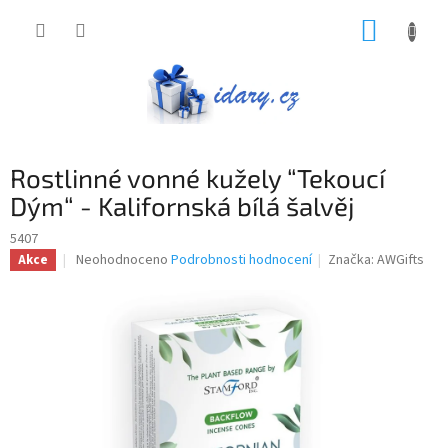
Přejít
NÁKUP
na
obsah
KOŠÍK
Rostlinné vonné kužely “Tekoucí
Dým“ - Kalifornská bílá šalvěj
5407
Průměrné
Neohodnoceno
Podrobnosti hodnocení
Značka:
AWGifts
Akce
hodnocení
produktu
je
0,0
z
5
hvězdiček.