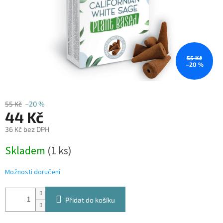
55 Kč
–20 %
55 Kč
–20 %
44 Kč
36 Kč bez DPH
Měrná
Skladem
(1 ks)
cena:
Možnosti doručení
Přidat do košíku