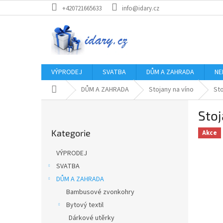
Přejít
+420721665633
info@idary.cz
na
obsah
VÝPRODEJ
SVATBA
DŮM A ZAHRADA
NE
Domů
DŮM A ZAHRADA
Stojany na víno
Sto
P
Stoj
o
Přeskočit
s
Kategorie
kategorie
Akce
t
r
VÝPRODEJ
a
SVATBA
n
DŮM A ZAHRADA
n
í
Bambusové zvonkohry
p
Bytový textil
a
Dárkové utěrky