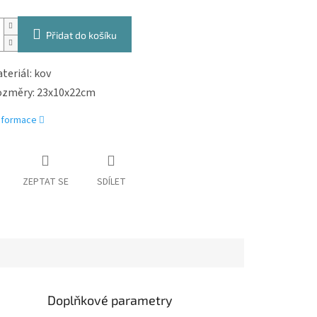
Přidat do košíku
teriál: kov
změry: 23x10x22cm
informace
ZEPTAT SE
SDÍLET
Doplňkové parametry