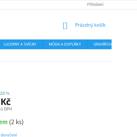
Přihlášení
NÁKUPNÍ
Prázdný košík
KOŠÍK
LUCERNY A SVÍCNY
MÓDA A DOPLŇKY
GRAVÍROVÁNÍ
AR
20 %
 Kč
ez DPH
dem
(2 ks)
 doručení