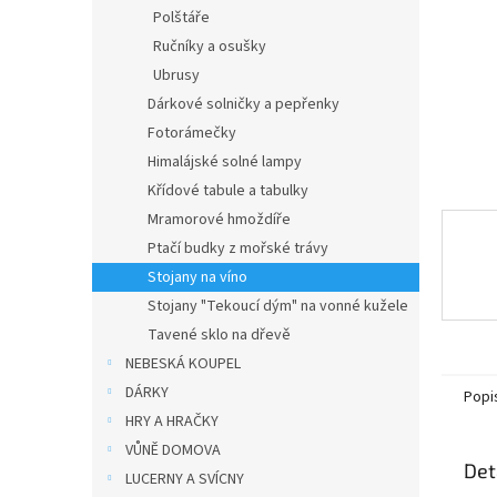
n
Polštáře
e
Ručníky a osušky
l
Ubrusy
Dárkové solničky a pepřenky
Fotorámečky
Himalájské solné lampy
Křídové tabule a tabulky
Mramorové hmoždíře
Ptačí budky z mořské trávy
Stojany na víno
Stojany "Tekoucí dým" na vonné kužele
Tavené sklo na dřevě
NEBESKÁ KOUPEL
DÁRKY
Popi
HRY A HRAČKY
VŮNĚ DOMOVA
Det
LUCERNY A SVÍCNY