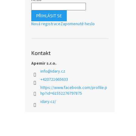
PŘIHLÁSIT SE
Nová registrace
Zapomenuté heslo
Kontakt
Apemir s.r.o.
info
@
idary.cz
+420721665633
https://www.facebook.com/profile.p
hp?id=61552276797875
idary.cz/
Z
á
p
a