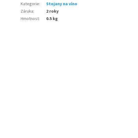
Kategorie
:
Stojany na víno
Záruka
:
2 roky
Hmotnost
:
0.5 kg