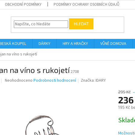
OBCHODNÍ PODMÍNKY
PODMÍNKY OCHRANY OSOBNÍCH ÚDAJŮ
HLEDAT
BESKÁ KOUPEL
DÁRKY
HRY A HRAČKY
VŮNĚ DOMOVA
jan na víno s rukojetí
an na víno s rukojetí
2708
Průměrné
Neohodnoceno
Podrobnosti hodnocení
Značka:
IDARY
hodnocení
produktu
295 Kč
–
je
236
0,0
195 Kč b
z
5
Měrná
Skla
hvězdiček.
cena:
Možnosti