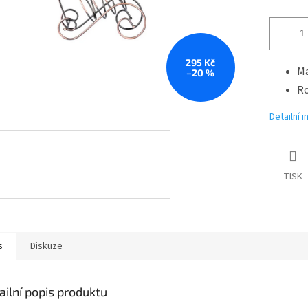
295 Kč
Ma
–20 %
Ro
Detailní 
TISK
s
Diskuze
ailní popis produktu