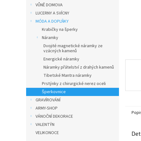
n
VŮNĚ DOMOVA
e
LUCERNY A SVÍCNY
l
MÓDA A DOPLŇKY
Krabičky na šperky
Náramky
Dvojité magnetické náramky ze
vzácných kamenů
Energické náramky
Náramky přátelství z drahých kamenů
Tibetské Mantra náramky
Prstýnky z chirurgické nerez oceli
Šperkovnice
GRAVÍROVÁNÍ
ARMY-SHOP
Popi
VÁNOČNÍ DEKORACE
VALENTÝN
VELIKONOCE
Det