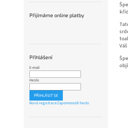
Špe
kří
Přijímáme online platby
Tat
srd
toa
Váš
Přihlášení
Špe
obj
E-mail
Heslo
PŘIHLÁSIT SE
Nová registrace
Zapomenuté heslo