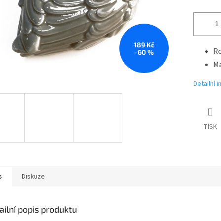
189 Kč
Ro
–60 %
Ma
Detailní 
TISK
s
Diskuze
ailní popis produktu