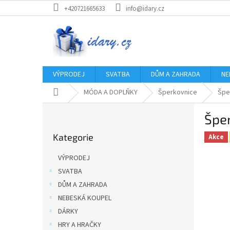
Přejít
+420721665633
info@idary.cz
na
obsah
VÝPRODEJ
SVATBA
DŮM A ZAHRADA
NE
Domů
MÓDA A DOPLŇKY
Šperkovnice
Špe
P
Šper
o
Přeskočit
s
Kategorie
kategorie
Akce
t
r
VÝPRODEJ
a
SVATBA
n
DŮM A ZAHRADA
n
í
NEBESKÁ KOUPEL
p
DÁRKY
a
HRY A HRAČKY