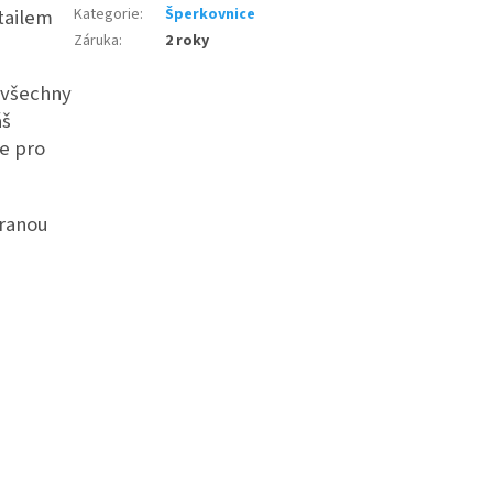
tailem
Kategorie
:
Šperkovnice
Záruka
:
2 roky
 všechny
áš
ce pro
hranou