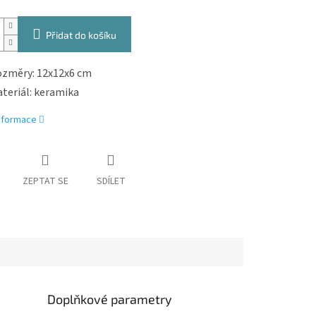
Přidat do košíku
změry: 12x12x6 cm
teriál: keramika
informace
ZEPTAT SE
SDÍLET
Doplňkové parametry