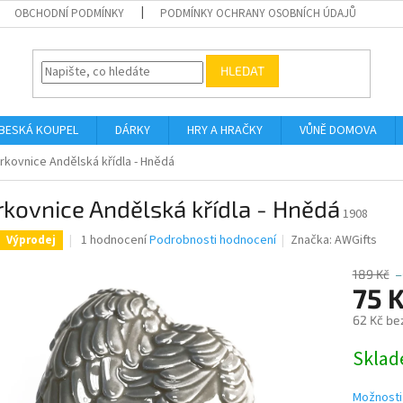
OBCHODNÍ PODMÍNKY
PODMÍNKY OCHRANY OSOBNÍCH ÚDAJŮ
HLEDAT
BESKÁ KOUPEL
DÁRKY
HRY A HRAČKY
VŮNĚ DOMOVA
rkovnice Andělská křídla - Hnědá
kovnice Andělská křídla - Hnědá
1908
Průměrné
1 hodnocení
Podrobnosti hodnocení
Značka:
AWGifts
Výprodej
hodnocení
produktu
189 Kč
–
je
75 
5,0
62 Kč be
z
5
Měrná
Skla
hvězdiček.
cena:
Možnosti