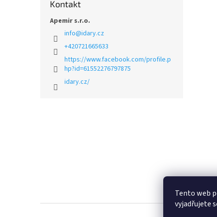
Kontakt
Apemir s.r.o.
info
@
idary.cz
+420721665633
https://www.facebook.com/profile.p
hp?id=61552276797875
idary.cz/
Z
á
p
a
t
í
Tento web p
vyjadřujete s