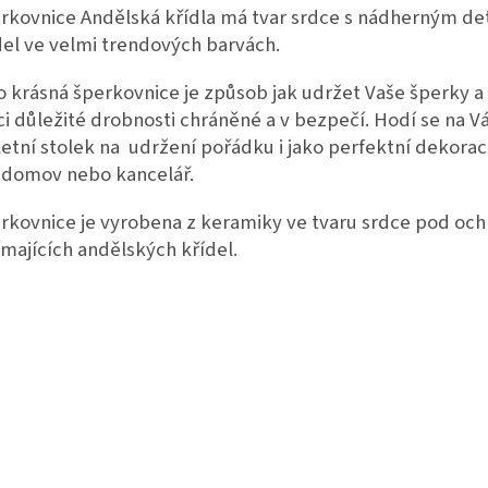
rkovnice Andělská křídla má tvar srdce s nádherným de
del ve velmi trendových barvách.
o krásná šperkovnice je způsob jak udržet Vaše šperky a
ci důležité drobnosti chráněné a v bezpečí. Hodí se na V
letní stolek na udržení pořádku i jako perfektní dekora
 domov nebo kancelář.
rkovnice je vyrobena z keramiky ve tvaru srdce pod oc
ímajících andělských křídel.