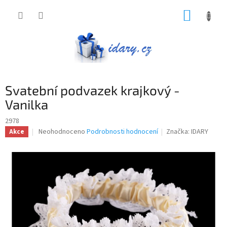
Přejít
NÁKUP
na
obsah
KOŠÍK
Svatební podvazek krajkový -
Vanilka
2978
Průměrné
Neohodnoceno
Podrobnosti hodnocení
Značka:
IDARY
Akce
hodnocení
produktu
je
0,0
z
5
hvězdiček.