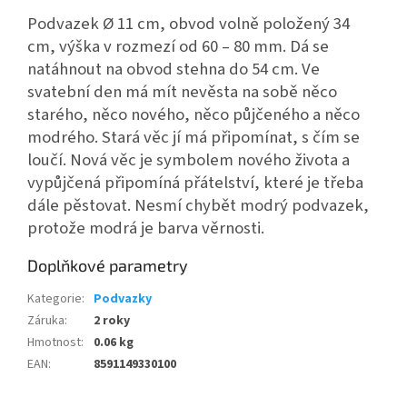
Podvazek Ø 11 cm, obvod volně položený 34
cm, výška v rozmezí od 60 – 80 mm. Dá se
natáhnout na obvod stehna do 54 cm. Ve
svatební den má mít nevěsta na sobě něco
starého, něco nového, něco půjčeného a něco
modrého. Stará věc jí má připomínat, s čím se
loučí. Nová věc je symbolem nového života a
vypůjčená připomíná přátelství, které je třeba
dále pěstovat. Nesmí chybět modrý podvazek,
protože modrá je barva věrnosti.
Doplňkové parametry
Kategorie
:
Podvazky
Záruka
:
2 roky
Hmotnost
:
0.06 kg
EAN
:
8591149330100