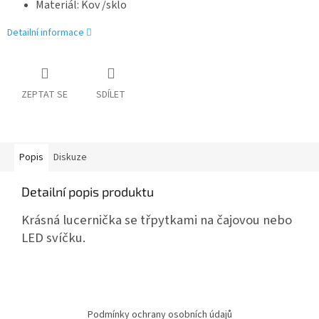
Materiál: Kov /sklo
Detailní informace
ZEPTAT SE
SDÍLET
Popis
Diskuze
Detailní popis produktu
Krásná lucernička se třpytkami na čajovou nebo
LED svíčku.
Z
á
Podmínky ochrany osobních údajů