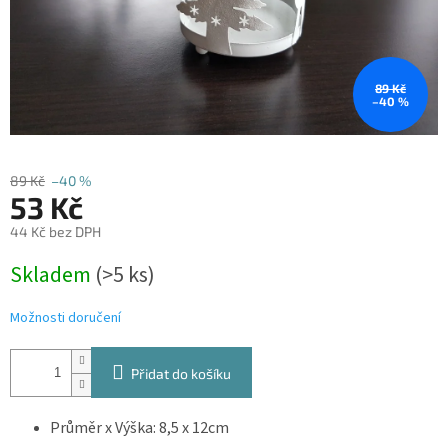
89 Kč
–40 %
89 Kč
–40 %
53 Kč
44 Kč bez DPH
Měrná
Skladem
(>5 ks)
cena:
Možnosti doručení
Přidat do košíku
Průměr x Výška:
8,5 x 12cm