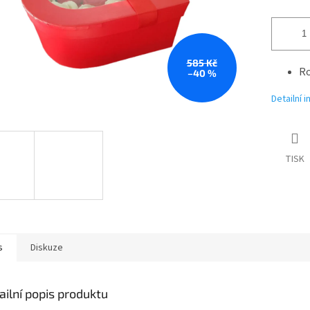
585 Kč
Ro
–40 %
Detailní 
TISK
s
Diskuze
ailní popis produktu