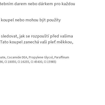
atebním darem nebo dárkem pro každou
 koupel nebo mohou být použity
 sledovat, jak se rozpouští před vašima
. Tato koupel zanechá vaši pleť měkkou,
hate, Cocamide DEA, Propylene Glycol, Paraffinum
0, CI 18050, CI 16255, CI 45430, CI 15985)