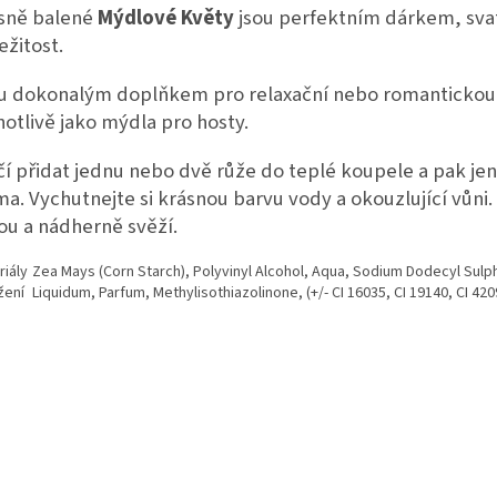
sně balené
Mýdlové Květy
jsou perfektním dárkem, sv
ežitost.
u dokonalým doplňkem pro relaxační nebo romantickou
notlivě jako mýdla pro hosty.
čí přidat jednu nebo dvě růže do teplé koupele a pak jen
ma. Vychutnejte si krásnou barvu vody a okouzlující vůni
nou a nádherně svěží.
riály
Zea Mays (Corn Starch), Polyvinyl Alcohol, Aqua, Sodium Dodecyl Sulp
žení
Liquidum, Parfum, Methylisothiazolinone, (+/- CI 16035, CI 19140, CI 4209