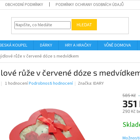
OBCHODNÍ PODMÍNKY
PODMÍNKY OCHRANY OSOBNÍCH ÚDAJŮ
HLEDAT
BESKÁ KOUPEL
DÁRKY
HRY A HRAČKY
VŮNĚ DOMOVA
ýdlové růže v červené dóze s medvídkem
lové růže v červené dóze s medvídke
Průměrné
1 hodnocení
Podrobnosti hodnocení
Značka:
IDARY
hodnocení
produktu
585 Kč
je
351
4,0
290 Kč b
z
5
Měrná
Skla
hvězdiček.
cena:
Možnosti