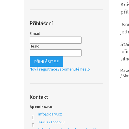
Krá
příl
Přihlášení
Jso
jed
E-mail
Sta
Heslo
oči
sil
PŘIHLÁSIT SE
Nová registrace
Zapomenuté heslo
Mate
/ Slo
Kontakt
Apemir s.r.o.
info
@
idary.cz
+420721665633