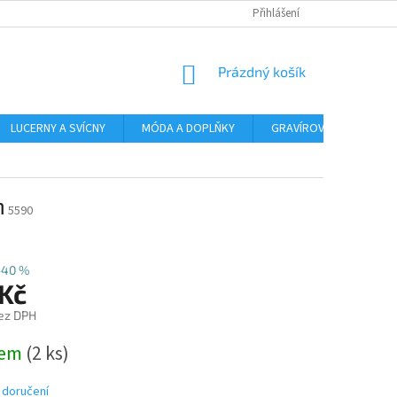
Přihlášení
NÁKUPNÍ
Prázdný košík
KOŠÍK
LUCERNY A SVÍCNY
MÓDA A DOPLŇKY
GRAVÍROVÁNÍ
AR
m
5590
–40 %
 Kč
ez DPH
dem
(2 ks)
 doručení