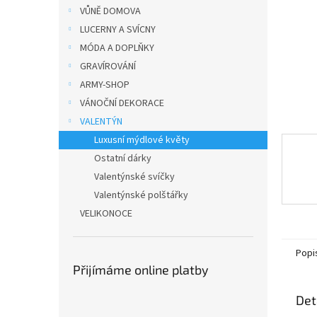
n
VŮNĚ DOMOVA
e
LUCERNY A SVÍCNY
l
MÓDA A DOPLŇKY
GRAVÍROVÁNÍ
ARMY-SHOP
VÁNOČNÍ DEKORACE
VALENTÝN
Luxusní mýdlové květy
Ostatní dárky
Valentýnské svíčky
Valentýnské polštářky
VELIKONOCE
Popi
Přijímáme online platby
Det