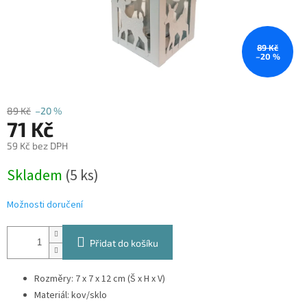
89 Kč
–20 %
89 Kč
–20 %
71 Kč
59 Kč bez DPH
Měrná
Skladem
(5 ks)
cena:
Možnosti doručení
Přidat do košíku
Rozměry: 7
x 7 x 12 cm (Š x H x V)
Materiál: kov/sklo